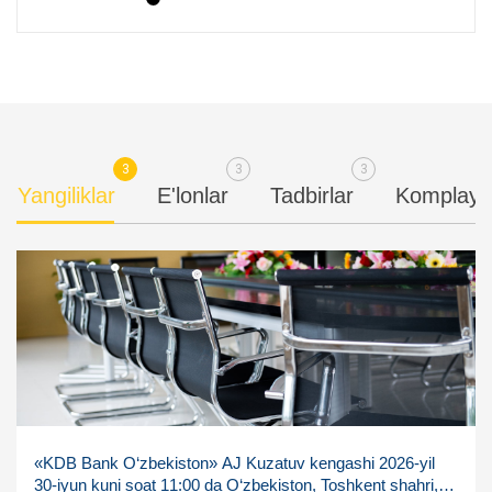
3
3
3
Yangiliklar
E'lonlar
Tadbirlar
Komplaye
«KDB Bank O‘zbekiston» AJ Kuzatuv kengashi 2026-yil
30-iyun kuni soat 11:00 da O‘zbekiston, Toshkent shahri,