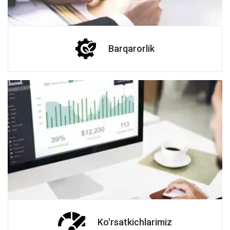
Barqarorlik
Ko'rsatkichlarimiz