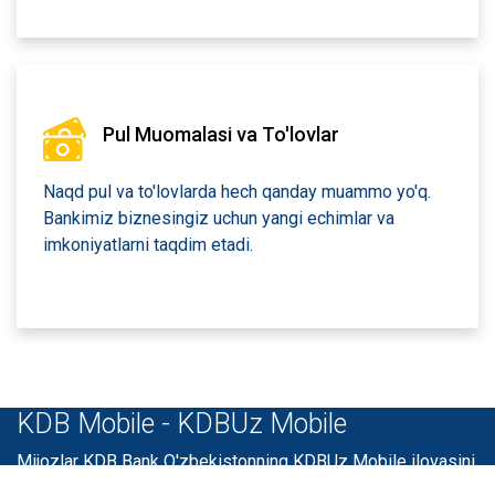
Pul Muomalasi va To'lovlar
Naqd pul va to'lovlarda hech qanday muammo yo'q.
Bankimiz biznesingiz uchun yangi echimlar va
imkoniyatlarni taqdim etadi.
KDB Mobile - KDBUz Mobile
Mijozlar KDB Bank O'zbekistonning KDBUz Mobile ilovasini
tanlash orqali o'ziga xos imkoniyatlardan bahramand