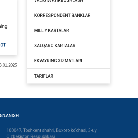
VALYUTA AYIRBOSHLASH
KORRESPONDENT BANKLAR
ning
MILLIY KARTALAR
MOT
XALQARO KARTALAR
EKVAYRING XIZMATLARI
3.01.2025
TARIFLAR
G'LANISH
100047, Toshkent shahri, Buxoro ko'chasi, 3-uy
O'zbekiston Respublikasi