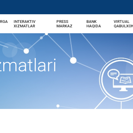
ARGA
INTERAKTIV
PRESS
BANK
VIRTUAL
USD | UZS
11
XIZMATLAR
MARKAZ
HAQIDA
QABULXO
matlari