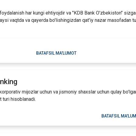
foydalanish har kungi ehtiyojdir va "KDB Bank O'zbekiston" sizga
qaysi vaqtda va qayerda bo'lishingizdan qat'iy nazar masofadan tu
BATAFSIL MA'LUMOT
anking
korporativ mijozlar uchun va jismoniy shaxslar uchun qulay bo'lga
turi hisoblanadi.
BATAFSIL MA'LU