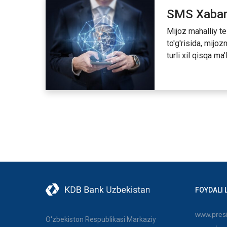
SMS Xaba
Mijoz mahalliy t
to'g'risida, mijo
turli xil qisqa ma
FOYDALI 
www.presi
O'zbekiston Respublikasi Markaziy