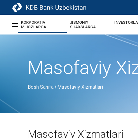
KORPORATIV
JISMONIY
INVESTORL
MIJOZLARGA
SHAXSLARGA
Masofaviy Xiz
Bosh Sahifa
Masofaviy Xizmatlari
/
Masofaviy Xizmatlari