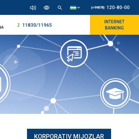
120-80-00
(+99878)
INTERNET
886.72
11830/11965
NA
BANKING
KORPORATIV MIJOZLAR