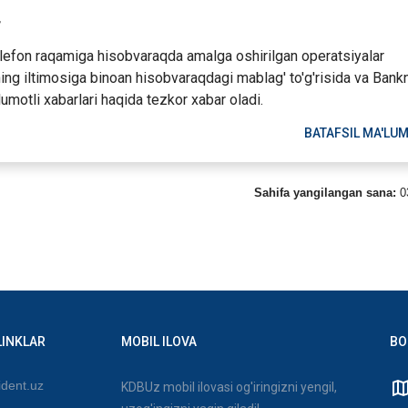
r
elefon raqamiga hisobvaraqda amalga oshirilgan operatsiyalar
zning iltimosiga binoan hisobvaraqdagi mablag' to'g'risida va Bank
'lumotli xabarlari haqida tezkor xabar oladi.
BATAFSIL MA'LU
Sahifa yangilangan sana:
0
LINKLAR
MOBIL ILOVA
BO
dent.uz
KDBUz mobil ilovasi og'iringizni yengil,