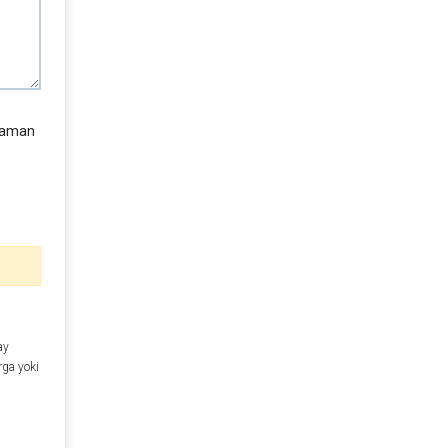
laman
ay
rga yoki