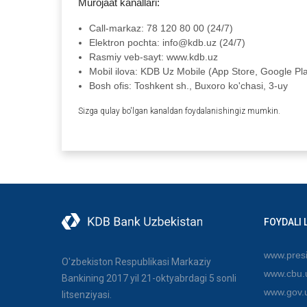
Murojaat kanallari:
Call-markaz: 78 120 80 00 (24/7)
Elektron pochta: info@kdb.uz (24/7)
Rasmiy veb-sayt: www.kdb.uz
Mobil ilova: KDB Uz Mobile (App Store, Google Pl
Bosh ofis: Toshkent sh., Buxoro ko'chasi, 3-uy
Sizga qulay bo'lgan kanaldan foydalanishingiz mumkin.
FOYDALI 
www.presi
O'zbekiston Respublikasi Markaziy
www.cbu.
Bankining 2017 yil 21-oktyabrdagi 5 sonli
www.gov.
litsenziyasi.