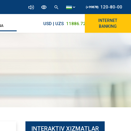
120-80-00
(+99878)
INTERNET
USD | UZS
11886.72
11830/11965
NA
BANKING
INTERAKTIV XIZMATLAR