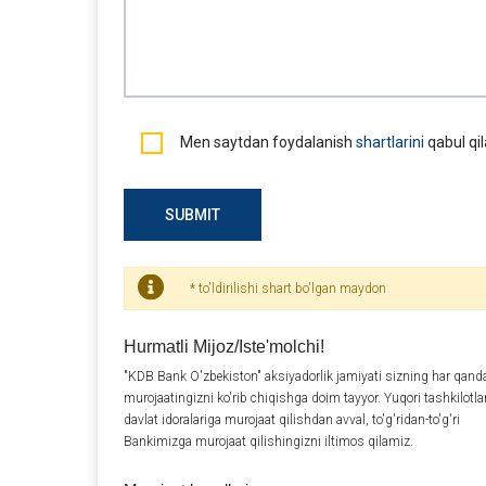
Men saytdan foydalanish
shartlarini
qabul qi
SUBMIT
* to'ldirilishi shart bo'lgan maydon
Hurmatli Mijoz/Iste'molchi!
"KDB Bank O'zbekiston" aksiyadorlik jamiyati sizning har qand
murojaatingizni ko'rib chiqishga doim tayyor. Yuqori tashkilotla
davlat idoralariga murojaat qilishdan avval, to'g'ridan-to'g'ri
Bankimizga murojaat qilishingizni iltimos qilamiz.