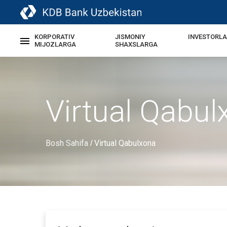
KORPORATIV
JISMONIY
INVESTORL
MIJOZLARGA
SHAXSLARGA
Virtual Qabul
Bosh Sahifa
Virtual Qabulxona
/