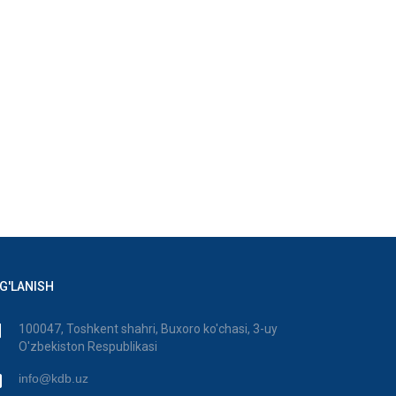
G'LANISH
100047, Toshkent shahri, Buxoro ko'chasi, 3-uy
O'zbekiston Respublikasi
info@kdb.uz