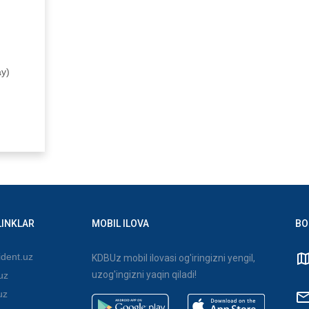
ay)
LINKLAR
MOBIL ILOVA
BO
dent.uz
KDBUz mobil ilovasi og'iringizni yengil,
uzog'ingizni yaqin qiladi!
uz
uz