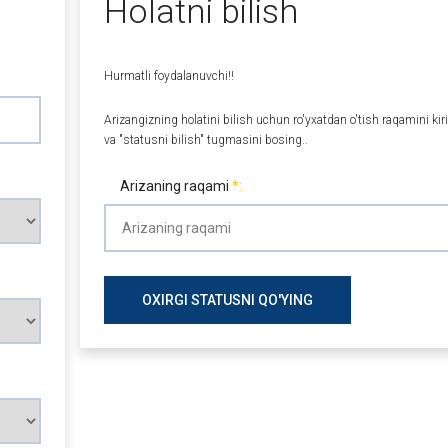
Holatni bilish
Hurmatli foydalanuvchi!!
Arizangizning holatini bilish uchun ro'yxatdan o'tish raqamini kir
va "statusni bilish" tugmasini bosing..
Arizaning raqami
OXIRGI STATUSNI QO'YING