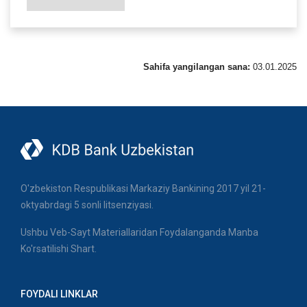
Sahifa yangilangan sana:
03.01.2025
O'zbekiston Respublikasi Markaziy Bankining 2017 yil 21-
oktyabrdagi 5 sonli litsenziyasi.
Ushbu Veb-Sayt Materiallaridan Foydalanganda Manba
Ko'rsatilishi Shart.
FOYDALI LINKLAR