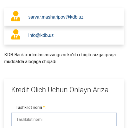
sarvar.masharipov@kdb.uz
info@kdb.uz
KDB Bank xodimlari arizangizni ko'rib chiqib sizga qisqa
muddatda aloqaga chiqadi
Kredit Olich Uchun Onlayn Ariza
Tashkilot nomi