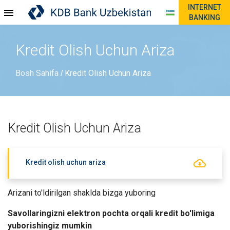
INTERNET
BANKING
Kredit Olish Uchun Ariza
Bosh Sahifa
Kredit Olish Uchun Ariza
/
Kredit Olish Uchun Ariza
Kredit olish uchun ariza
Arizani to'ldirilgan shaklda bizga yuboring
Savollaringizni elektron pochta orqali kredit bo'limiga
yuborishingiz mumkin