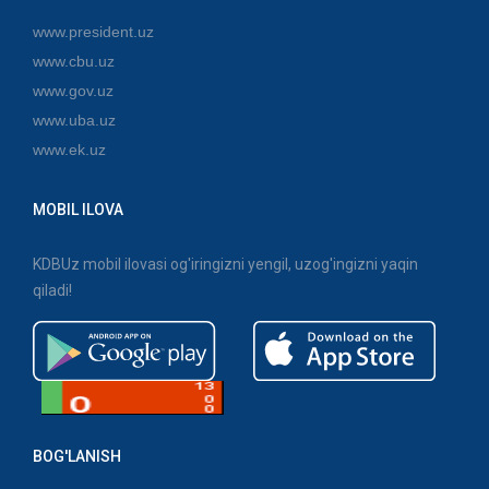
www.president.uz
www.cbu.uz
www.gov.uz
www.uba.uz
www.ek.uz
MOBIL ILOVA
KDBUz mobil ilovasi og'iringizni yengil, uzog'ingizni yaqin
qiladi!
BOG'LANISH