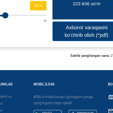
223 606
so'm
%
50
Axborot varaqasini
ko'chirib olish (*pdf)
Sahifa yangilangan sana:
2
LINKLAR
MOBIL ILOVA
BO
dent.uz
KDBUz mobil ilovasi og'iringizni yengil,
uzog'ingizni yaqin qiladi!
uz
uz