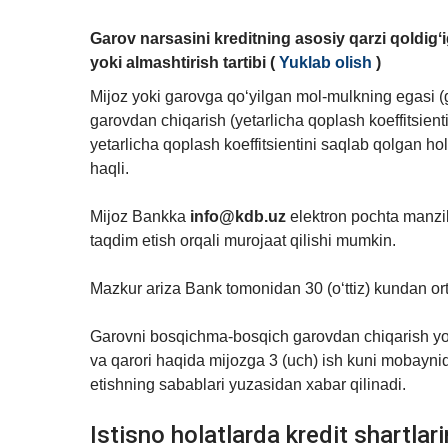
Garov narsasini kreditning asosiy qarzi qoldi
yoki almashtirish tartibi (
Yuklab olish
)
Mijoz yoki garovga qo‘yilgan mol-mulkning egasi 
garovdan chiqarish (yetarlicha qoplash koeffitsien
yetarlicha qoplash koeffitsientini saqlab qolgan h
haqli.
Mijoz Bankka
info@kdb.uz
elektron pochta manzil
taqdim etish orqali murojaat qilishi mumkin.
Mazkur ariza Bank tomonidan 30 (o‘ttiz) kundan or
Garovni bosqichma-bosqich garovdan chiqarish yoki 
va qarori haqida mijozga 3 (uch) ish kuni mobaynida
etishning sabablari yuzasidan xabar qilinadi.
Istisno holatlarda kredit shartlari