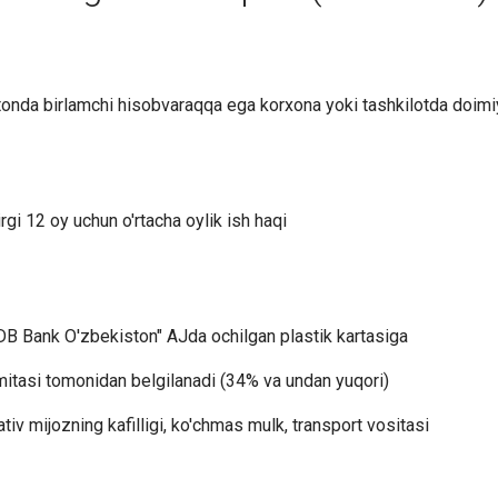
onda birlamchi hisobvaraqqa ega korxona yoki tashkilotda doimi
rgi 12 oy uchun o'rtacha oylik ish haqi
DB Bank O'zbekiston" AJda ochilgan plastik kartasiga
mitasi tomonidan belgilanadi (34% va undan yuqori)
tiv mijozning kafilligi, ko'сhmas mulk, transport vositasi