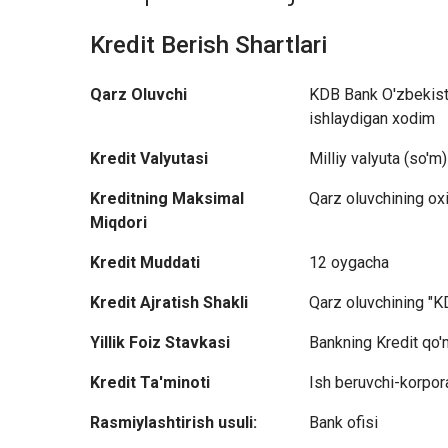
Kredit Berish Shartlari
Qarz Oluvchi
KDB Bank O'zbekist
ishlaydigan xodim
Kredit Valyutasi
Milliy valyuta (so'm)
Kreditning Maksimal
Qarz oluvchining oxi
Miqdori
Kredit Muddati
12 oygacha
Kredit Ajratish Shakli
Qarz oluvchining "K
Yillik Foiz Stavkasi
Bankning Kredit qo'
Kredit Ta'minoti
Ish beruvchi-korpora
Rasmiylashtirish usuli:
Bank ofisi