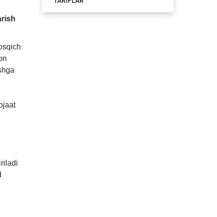
TARIFLAR
arish
osqich
on
ishga
ojaat
riladi
d