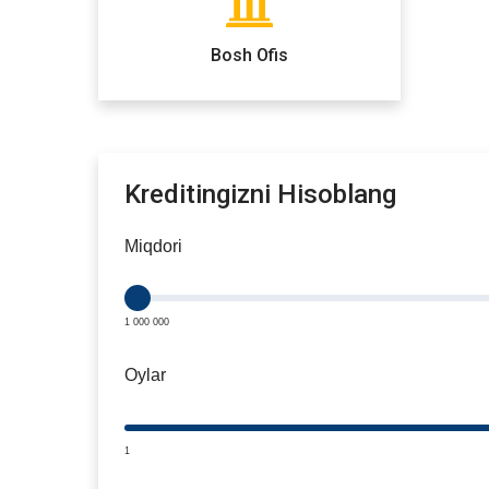
Bosh Ofis
Kreditingizni Hisoblang
Miqdori
1 000 000
Oylar
1