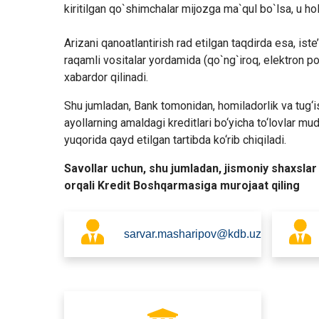
kiritilgan qo`shimchalar mijozga ma`qul bo`lsa, u hold
Arizani qanoatlantirish rad etilgan taqdirda esa, is
raqamli vositalar yordamida (qo`ng`iroq, elektron po
xabardor qilinadi.
Shu jumladan, Bank tomonidan, homiladorlik va tug‘ish
ayollarning amaldagi kreditlari bo‘yicha to‘lovlar m
yuqorida qayd etilgan tartibda ko‘rib chiqiladi.
Savollar uchun, shu jumladan, jismoniy shaxsla
orqali Kredit Boshqarmasiga murojaat qiling
sarvar.masharipov@kdb.uz