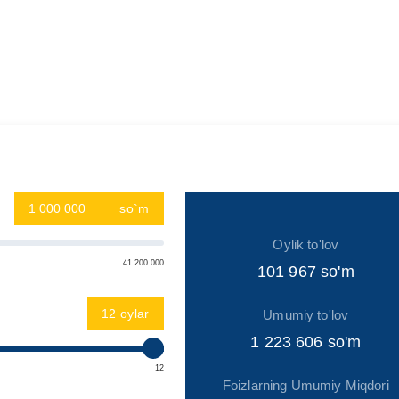
so`m
Oylik to'lov
41 200 000
101 967
so'm
oylar
Umumiy to'lov
1 223 606
so'm
12
Foizlarning Umumiy Miqdori