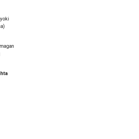
 yoki
sa)
olmagan
q
chta