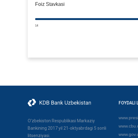
Foiz Stavkasi
14
FOYDALI 
www.presi
O'zbekiston Respublikasi Markaziy
www.cbu.
Bankining 2017 yil 21-oktyabrdagi 5 sonli
www.gov.
litsenziyasi.