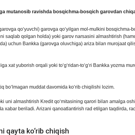
gʻiga mutanosib ravishda bosqichma-bosqich garovdan chiq
(garovga qo‘yuvchi) garovga qo‘yilgan mol-mulkini bosqichma-b
tini saqlab qolgan holda) yoki garov narsasini almashtirish (ham
olda) uchun Bankka (garovga oluvchiga) ariza bilan murojaat qil
iga xat yuborish orqali yoki to‘g‘ridan-to‘g‘ri Bankka yozma mur
tiq bo‘lmagan muddat davomida ko‘rib chiqilishi lozim.
uni almashtirish Kredit qo‘mitasining qarori bilan amalga oshi
 xabar beriladi. Arizani qanoatlantirish rad etilgan taqdirda, ra
ni qayta ko‘rib chiqish