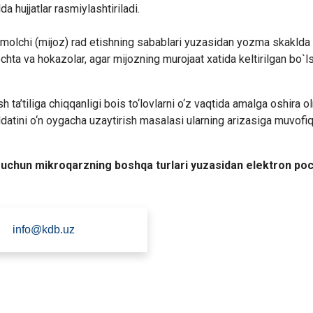
a hujjatlar rasmiylashtiriladi.
te’molchi (mijoz) rad etishning sabablari yuzasidan yozma skaklda
chta va hokazolar, agar mijozning murojaat xatida keltirilgan bo`l
 ta’tiliga chiqqanligi bois to‘lovlarni o‘z vaqtida amalga oshira 
uddatini o‘n oygacha uzaytirish masalasi ularning arizasiga muvofi
r uchun mikroqarzning boshqa turlari yuzasidan elektron po
info@kdb.uz