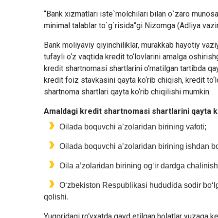
“Bank xizmatlari iste`molchilari bilan o`zaro munosa
minimal talablar to`g`risida”gi Nizomga (Adliya vaz
Bank moliyaviy qiyinchiliklar, murakkab hayotiy vaz
tufayli o‘z vaqtida kredit to‘lovlarini amalga oshiris
kredit shartnomasi shartlarini o‘rnatilgan tartibda qa
kredit foiz stavkasini qayta ko‘rib chiqish, kredit to‘
shartnoma shartlari qayta ko‘rib chiqilishi mumkin.
Amaldagi kredit shartnomasi shartlarini qayta ko
Oilada boquvchi a’zolaridan birining vafoti;
Oilada boquvchi a’zolaridan birining ishdan bo
Oila a’zolaridan birining og‘ir dardga chalinish
O‘zbekiston Respublikasi hududida sodir bo‘lg
qolishi.
Yuqoridagi ro‘yxatda qayd etilgan holatlar yuzaga k