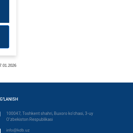
7.01.2026
G'LANISH
100047, Toshkent shahri, Buxoro ko'chasi, 3-uy
O'zbekiston Respublikasi
info@kdb.uz