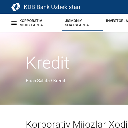
KORPORATIV
JISMONIY
INVESTORL
MIJOZLARGA
SHAXSLARGA
Kredit
Bosh Sahifa
Kredit
/
Korporativ Mijozlar Xod