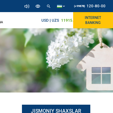
120-80-00
(+99878)
INTERNET
USD | UZS
11915.64
11890/12010
NA
BANKING
JISMONIY SHAXSLAR