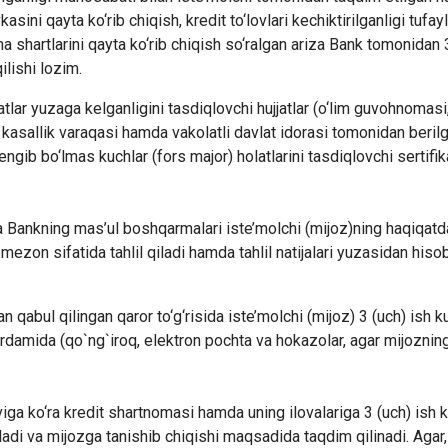
asini qayta ko‘rib chiqish, kredit to‘lovlari kechiktirilganligi tufayl
a shartlarini qayta ko‘rib chiqish so‘ralgan ariza Bank tomonidan
lishi lozim.
tlar yuzaga kelganligini tasdiqlovchi hujjatlar (o‘lim guvohnomasi
kasallik varaqasi hamda vakolatli davlat idorasi tomonidan beril
gib bo‘lmas kuchlar (fors major) holatlarini tasdiqlovchi sertifik
a Bankning mas’ul boshqarmalari iste’molchi (mijoz)ning haqiqat
ezon sifatida tahlil qiladi hamda tahlil natijalari yuzasidan hiso
abul qilingan qaror to‘g‘risida iste’molchi (mijoz) 3 (uch) ish k
damida (qo`ng`iroq, elektron pochta va hokazolar, agar mijoznin
uviga ko‘ra kredit shartnomasi hamda uning ilovalariga 3 (uch) ish 
iladi va mijozga tanishib chiqishi maqsadida taqdim qilinadi. Agar,