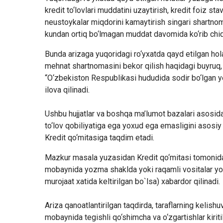
kredit to‘lovlari muddatini uzaytirish, kredit foiz stavk
neustoykalar miqdorini kamaytirish singari shartnom
kundan ortiq bo‘lmagan muddat davomida ko‘rib chiqi
Bunda arizaga yuqoridagi ro‘yxatda qayd etilgan hola
mehnat shartnomasini bekor qilish haqidagi buyruq, 
“O‘zbekiston Respublikasi hududida sodir bo‘lgan yen
ilova qilinadi.
Ushbu hujjatlar va boshqa ma’lumot bazalari asosid
to‘lov qobiliyatiga ega yoxud ega emasligini asosiy m
Kredit qo‘mitasiga taqdim etadi.
Mazkur masala yuzasidan Kredit qo‘mitasi tomonidan q
mobaynida yozma shaklda yoki raqamli vositalar yor
murojaat xatida keltirilgan bo`lsa) xabardor qilinadi.
Ariza qanoatlantirilgan taqdirda, taraflarning kelish
mobaynida tegishli qo‘shimcha va o‘zgartishlar kirit