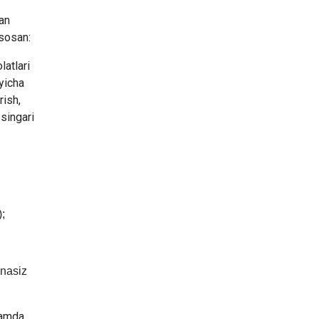
gan
asosan:
latlari
‘yicha
rish,
 singari
);
anasiz
hamda