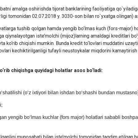
batni amalga oshirishda tijorat banklarining faoliyatiga qo`yiladi
irligi tomonidan 02.07.2018 y. 3030-son bilan ro`yxatga olingan) 
iyatlarga tushib qolgan hamda yengib bo‘lmas kuch (fors-major) ho
hga qiynalayotgan iste’molchi (mijoz)larning amaldagi kreditlari bo
yta ko‘rib chiqishi mumkin. Bunda kredit to‘lovlari muddatini uzayti
lovlari kechiktirilganligi tufayli neustoykalar miqdorini kamaytirish
‘rib chiqishga quyidagi holatlar asos bo‘ladi:
‘shatilishi (o‘z ixtiyori bilan ishdan bo‘shashi bundan mustasno
i;
an yengib bo‘lmas kuchlar (fors major) holatlari sababli boshp
elganligi munosabati bilan iste’molchi tomonidan taqdim etilgan 