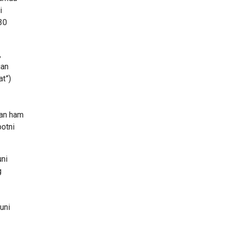
i
 30
,
gan
at”)
dan ham
botni
uni
g
kuni