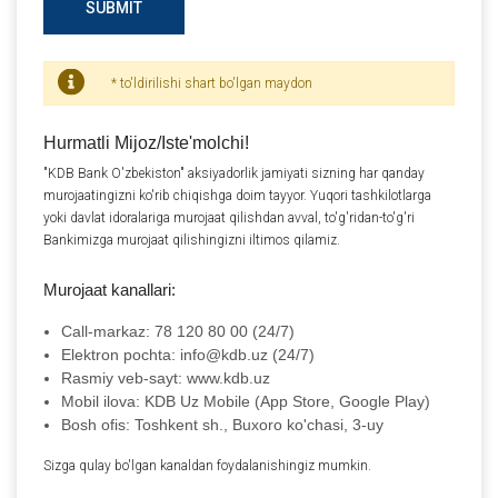
SUBMIT
* to'ldirilishi shart bo'lgan maydon
Hurmatli Mijoz/Iste'molchi!
"KDB Bank O'zbekiston" aksiyadorlik jamiyati sizning har qanday
murojaatingizni ko'rib chiqishga doim tayyor. Yuqori tashkilotlarga
yoki davlat idoralariga murojaat qilishdan avval, to'g'ridan-to'g'ri
Bankimizga murojaat qilishingizni iltimos qilamiz.
Murojaat kanallari:
Call-markaz: 78 120 80 00 (24/7)
Elektron pochta: info@kdb.uz (24/7)
Rasmiy veb-sayt: www.kdb.uz
Mobil ilova: KDB Uz Mobile (App Store, Google Play)
Bosh ofis: Toshkent sh., Buxoro ko'chasi, 3-uy
Sizga qulay bo'lgan kanaldan foydalanishingiz mumkin.