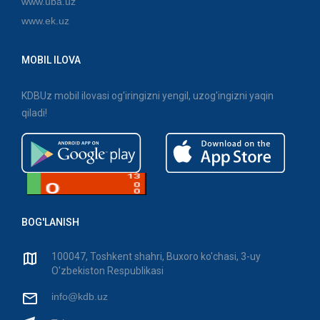
www.uba.uz
www.ek.uz
MOBIL ILOVA
KDBUz mobil ilovasi og'iringizni yengil, uzog'ingizni yaqin
qiladi!
BOG'LANISH
100047, Toshkent shahri, Buxoro ko'chasi, 3-uy
O'zbekiston Respublikasi
info@kdb.uz