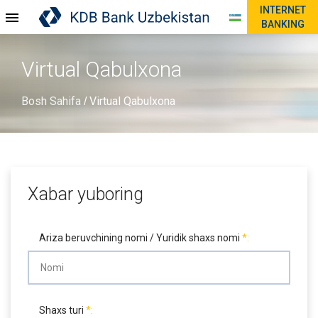
INTERNET
BANKING
Virtual Qabulxona
Bosh Sahifa
Virtual Qabulxona
/
Xabar yuboring
Ariza beruvchining nomi / Yuridik shaxs nomi
Shaxs turi