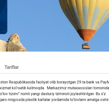
Tariflar
ston Respublikasida faoliyat olib borayotgan 29 ta bank va Pay
a xizmat ko‘rsatib kelmoqda. Markazimiz mutaxassislari tomonid
ov tizimi” nomli yangi dasturiy ta’minoti joylashtirilgan. Bu o‘z
alqaro miqyosda plastik kartalar yordamida to‘lovlarni amalga oshir