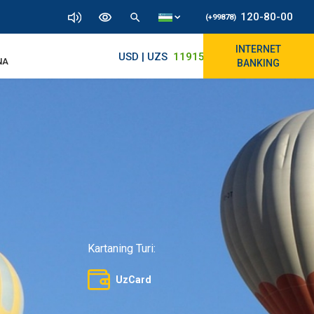
120-80-00
(+99878)
INTERNET
USD | UZS
11915.64
11890/12010
NA
BANKING
Kartaning Turi:
UzCard