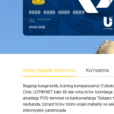
Karta Haqida Ma'lumot:
Ko'rsatma
Bugungi kunga kelib, bizning kompaniyamiz O‘zbeki
Click, UZPAYNET kabi 40 dan ortiq to‘lov tizimlarg
amaldagi POS-terminal va bankomatlarga “Xalqaro to‘l
navbatida, Uzcard to‘lov tizimi orqali mahalliy va x
imkoniyatini yaratmoqda.