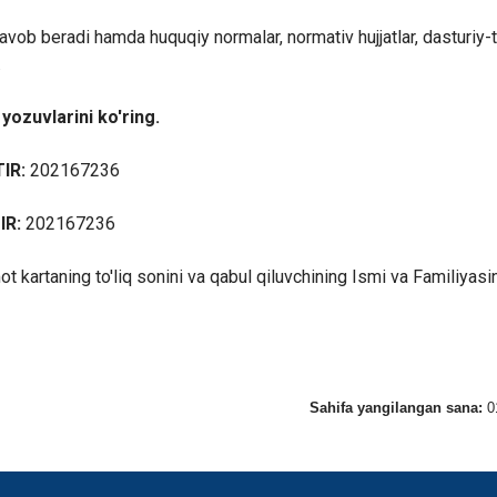
javob beradi hamda huquqiy normalar, normativ hujjatlar, dasturiy-
.
yozuvlarini ko'ring.
IR:
202167236
IR:
202167236
t kartaning to'liq sonini va qabul qiluvchining Ismi va Familiyasi
Sahifa yangilangan sana:
0