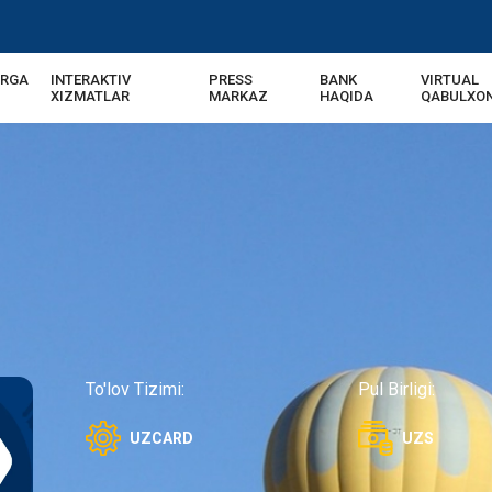
ARGA
INTERAKTIV
PRESS
BANK
VIRTUAL
XIZMATLAR
MARKAZ
HAQIDA
QABULXO
To'lov Tizimi:
Pul Birligi:
UZCARD
UZS