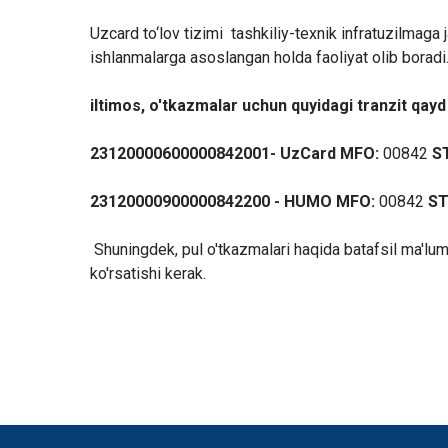
Uzcard to‘lov tizimi tashkiliy-texnik infratuzilmaga 
ishlanmalarga asoslangan holda faoliyat olib boradi
iltimos, o'tkazmalar uchun quyidagi tranzit qayd 
23120000600000842001- UzCard MFO:
00842
ST
23120000900000842200 - HUMO MFO:
00842
ST
Shuningdek, pul o'tkazmalari haqida batafsil ma'lumo
ko'rsatishi kerak.