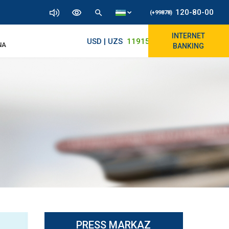
120-80-00
(+99878)
INTERNET
USD | UZS
11915.64
11890/12010
NA
BANKING
PRESS MARKAZ