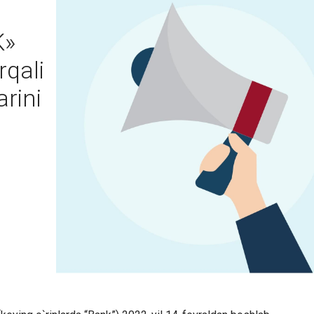
K»
rqali
rini