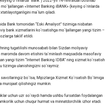
keying o`rinlarda “Bank”) 2022-yil 14-fevraldan boshlab
 mo`ljallangan «Internet Banking iBANK» (keying o`rinlarda
xtatilayotganligini ma`lum qiladi.
shida Bank tomonidan “Eski Amaliyot” tizimiga nisbatan
iy bank xizmatlarini ko`rsatishga mo`ljallangan yangi tizim –
ozlarga taklif etildi.
hning tugatilishi munosabati bilan Sizdan moliyaviy
 bir maromda davom etishini ta`minlash maqsadida masofaviy
gan yangi tizim “Internet Banking IDBA” ning xizmat ko`rsatish
 bu tizimga ulanishingizni so`raymiz.
savollaringiz bo`lsa, Mijozlarga Xizmat Ko`rsatish Bo`limiga
a murojaat qilishingiz mumkin.
liklar uchun uzr so`raydi hamda ushbu fursatdan foydalangan
mkorlik uchun chuqur hurmat va minnatdorchilik izhor etadi.