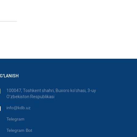
G'LANISH
100047, Toshkent shahri, Buxoro ko'chasi, 3-uy
O'zbekiston Respublikasi
info@kdb.uz
Telegram
Telegram Bot