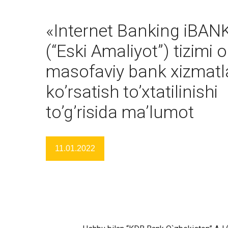
«Internet Banking iBAN
(“Eski Amaliyot”) tizimi o
masofaviy bank xizmatla
ko’rsatish to’xtatilinishi
to’g’risida ma’lumot
11.01.2022