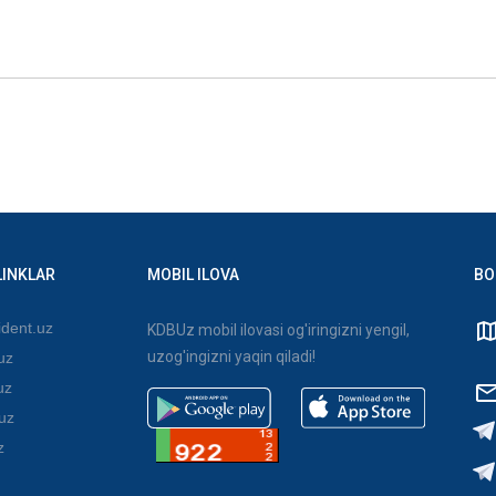
LINKLAR
MOBIL ILOVA
BO
dent.uz
KDBUz mobil ilovasi og'iringizni yengil,
uzog'ingizni yaqin qiladi!
uz
uz
uz
z