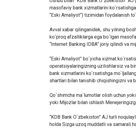
Ushbu bilan “KDB Bank O`zbekiston” AJ (
masofaviy bank xizmatlarini ko`rsatishga
“Eski Amaliyot”) tizimidan foydalanish to`
Avval xabar qilinganidek, shu yilning bo
ko`proq afzalliklarga ega bo`lgan masofav
“Internet Banking IDBA” joriy qilindi va mij
“Eski Amaliyot” bo`yicha xizmat ko`rsatis
operatsiyalaringizning uzilishlarsiz va
bank xizmatlarini ko`rsatishga mo`ljallan
shartlari bilan tanishib chiqishingizni va
Qo`shimcha ma`lumotlar olish uchun yoki 
yoki Mijozlar bilan ishlash Menejeringizg
“KDB Bank O`zbekiston” AJ turli noqulay
holda Sizga uzoq muddatli va samarali ha