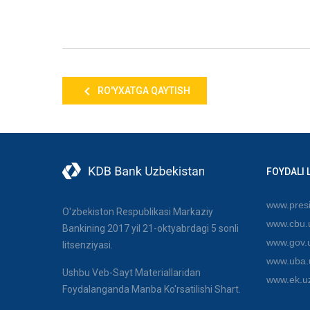
RO'YXATGA QAYTISH
FOYDALI 
www.presi
O'zbekiston Respublikasi Markaziy
www.cbu.
Bankining 2017 yil 21-oktyabrdagi 5 sonli
www.gov.
litsenziyasi.
www.uba.
Ushbu Veb-Sayt Materiallaridan
www.ek.u
Foydalanganda Manba Ko'rsatilishi Shart.