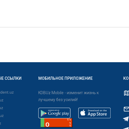
ЫЕ ССЫЛКИ
МОБИЛЬНОЕ ПРИЛОЖЕНИЕ
КО
dent.uz
KDBUz Mobile - изменит жизнь к
лучшему без усилий!
uz
uz
uz
z