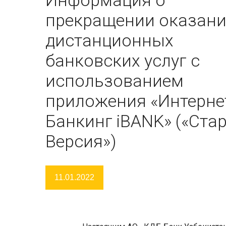
Информация о
прекращении оказан
дистанционных
банковских услуг с
использованием
приложения «Интерне
Банкинг iBANK» («Ста
Версия»)
11.01.2022