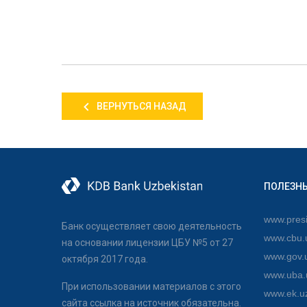
ВЕРНУТЬСЯ НАЗАД
ПОЛЕЗН
www.presi
Банк осуществляет свою деятельность
www.cbu.
на основании лицензии ЦБУ №5 от 27
www.gov.
октября 2017 года.
www.uba.
При использовании материалов с этого
www.ek.u
сайта ссылка на источник обязательна.