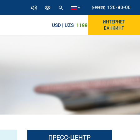
120-80-00
(+99878)
ИНТЕРНЕТ
USD | UZS
11886.72
11830/11965
БАНКИНГ
ПРЕСС-ЦЕНТР