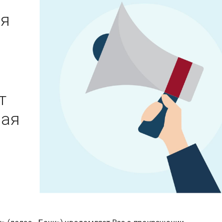
ия
т
рая