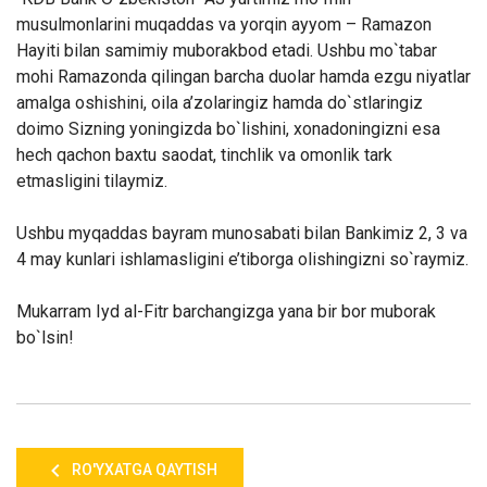
musulmonlarini muqaddas va yorqin ayyom – Ramazon
Hayiti bilan samimiy muborakbod etadi. Ushbu mo`tabar
mohi Ramazonda qilingan barcha duolar hamda ezgu niyatlar
amalga oshishini, oila a’zolaringiz hamda do`stlaringiz
doimo Sizning yoningizda bo`lishini, xonadoningizni esa
hech qachon baxtu saodat, tinchlik va omonlik tark
etmasligini tilaymiz.
Ushbu myqaddas bayram munosabati bilan Bankimiz 2, 3 va
4 may kunlari ishlamasligini e’tiborga olishingizni so`raymiz.
Mukarram Iyd al-Fitr barchangizga yana bir bor muborak
bo`lsin!
RO'YXATGA QAYTISH