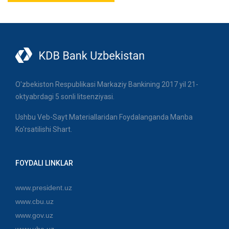
O'zbekiston Respublikasi Markaziy Bankining 2017 yil 21-
oktyabrdagi 5 sonli litsenziyasi.
Ushbu Veb-Sayt Materiallaridan Foydalanganda Manba
Ko'rsatilishi Shart.
FOYDALI LINKLAR
www.president.uz
www.cbu.uz
www.gov.uz
www.uba.uz