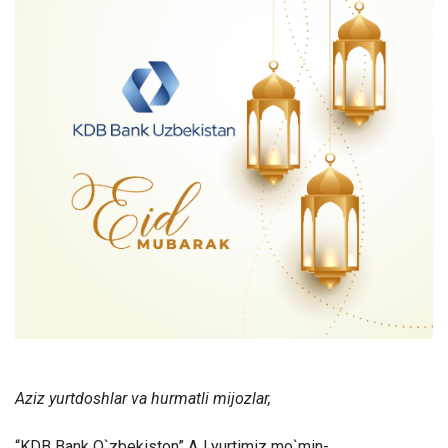
Aziz yurtdoshlar va hurmatli mijozlar,
“KDB Bank O`zbekiston” AJ yurtimiz mo`min-