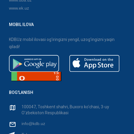
www.ek.uz
MOBIL ILOVA
KDBUz mobil ilovasi og'iringizni yengil, uzog'ingizni yaqin
qiladi!
BOG'LANISH
100047, Toshkent shahri, Buxoro ko'chasi, 3-uy
O'zbekiston Respublikasi
info@kdb.uz