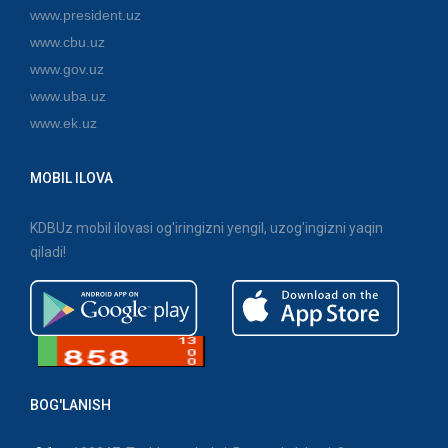
www.president.uz
www.cbu.uz
www.gov.uz
www.uba.uz
www.ek.uz
MOBIL ILOVA
KDBUz mobil ilovasi og'iringizni yengil, uzog'ingizni yaqin
qiladi!
BOG'LANISH