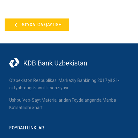
RO'YXATGA QAYTISH
O'zbekiston Respublikasi Markaziy Bankining 2017 yil 21-
oktyabrdagi 5 sonli litsenziyasi.
Ushbu Veb-Sayt Materiallaridan Foydalanganda Manba
Ko'rsatilishi Shart.
FOYDALI LINKLAR