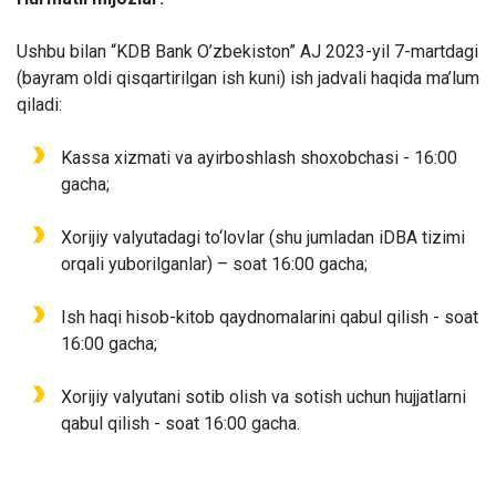
Ushb
u bilan “KDB Bank
O
’zbekist
o
n” AJ 2023-yil 7-martdagi
(bayram oldi qisqartirilgan ish kuni) ish jadvali haqida ma’lum
qiladi:
Kassa xizmati va ayirboshlash shoxobchasi - 16:00
gacha;
Xorijiy valyutadagi to‘lovlar (shu jumladan iDBA tizimi
orqali yuborilganlar) – soat 16:00 gacha;
Ish haqi hisob-kitob qaydnomalarini qabul qilish - soat
16:00 gacha;
Xorijiy valyutani sotib olish va sotish uchun hujjatlarni
qabul qilish - soat 16:00 gacha.