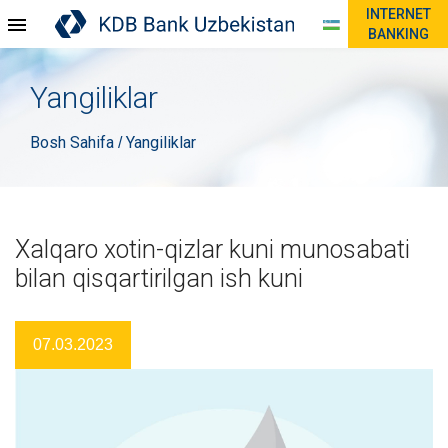
INTERNET
BANKING
Yangiliklar
Bosh Sahifa
Yangiliklar
/
Xalqaro xotin-qizlar kuni munosabati
bilan qisqartirilgan ish kuni
07.03.2023