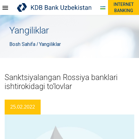
INTERNET
BANKING
Yangiliklar
Bosh Sahifa
Yangiliklar
/
Sanktsiyalangan Rossiya banklari
ishtirokidagi to’lovlar
25.02.2022