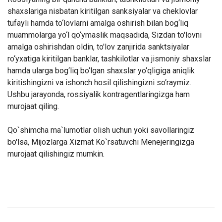
shaxslariga nisbatan kiritilgan sanksiyalar va cheklovlar
tufayli hamda to‘lovlarni amalga oshirish bilan bog‘liq
muammolarga yo‘l qo‘ymaslik maqsadida, Sizdan to'lovni
amalga oshirishdan oldin, to'lov zanjirida sanktsiyalar
ro‘yxatiga kiritilgan banklar, tashkilotlar va jismoniy shaxslar
hamda ularga bog‘liq bo‘lgan shaxslar yo‘qligiga aniqlik
kiritishingizni va ishonch hosil qilishingizni so‘raymiz.
Ushbu jarayonda, rossiyalik kontragentlaringizga ham
murojaat qiling.
Qo`shimcha ma`lumotlar olish uchun yoki savollaringiz
bo'lsa, Mijozlarga Xizmat Ko`rsatuvchi Menejeringizga
murojaat qilishingiz mumkin.