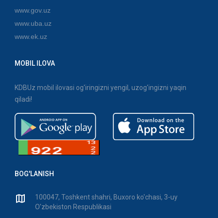
www.gov.uz
www.uba.uz
www.ek.uz
MOBIL ILOVA
KDBUz mobil ilovasi og'iringizni yengil, uzog'ingizni yaqin
qiladi!
BOG'LANISH
100047, Toshkent shahri, Buxoro ko'chasi, 3-uy
O'zbekiston Respublikasi