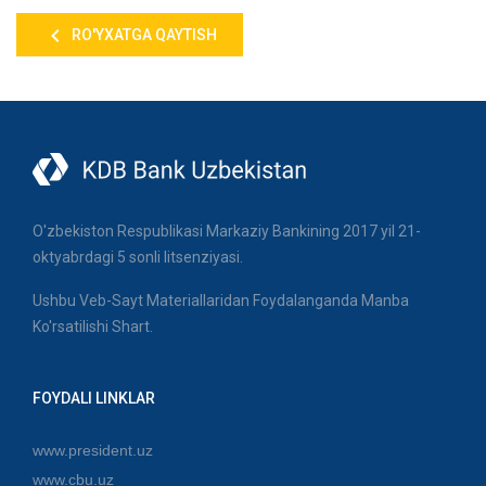
RO'YXATGA QAYTISH
O'zbekiston Respublikasi Markaziy Bankining 2017 yil 21-
oktyabrdagi 5 sonli litsenziyasi.
Ushbu Veb-Sayt Materiallaridan Foydalanganda Manba
Ko'rsatilishi Shart.
FOYDALI LINKLAR
www.president.uz
www.cbu.uz