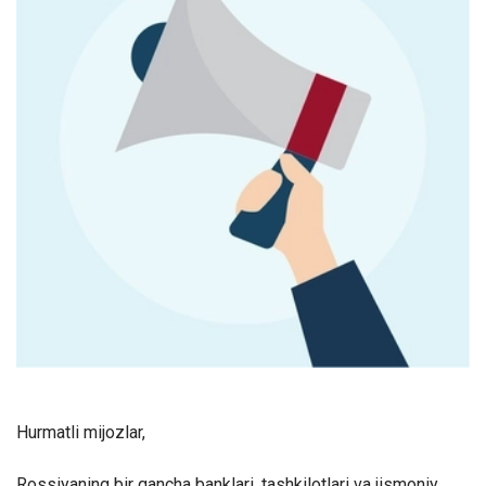
Hurmatli mijozlar,
Rossiyaning bir qancha banklari, tashkilotlari va jismoniy