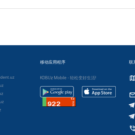
移动应用程序
联
dent.uz
KDBUz Mobile - 轻松变好生活!
uz
uz
uz
z