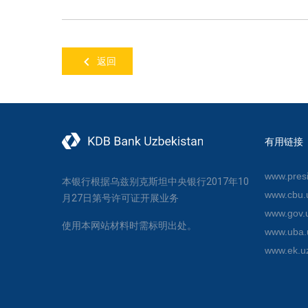
返回
有用链接
www.presi
本银行根据乌兹别克斯坦中央银行2017年10
www.cbu.
月27日第号许可证开展业务
www.gov.
使用本网站材料时需标明出处。
www.uba.
www.ek.u