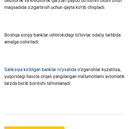
debitorlik va kreditorlik qarzlari paydo bo’lishini oldini olish
maqsadida o’zgartirish uchun qayta ko’rib chiqiladi.
Boshqa xorijiy banklar ishtirokidagi to'lovlar odatiy tartibda
amalga oshiriladi.
Sanksiya kiritilgan banklar ro‘yxatida
o‘zgarishlar kuzatilsa,
yuqoridagi havola orqali yangilangan ma’lumotlarni avtomatik
tarzda berib borilishi ta’minlanadi.