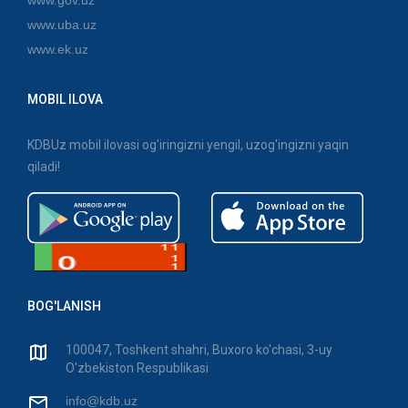
www.uba.uz
www.ek.uz
MOBIL ILOVA
KDBUz mobil ilovasi og'iringizni yengil, uzog'ingizni yaqin
qiladi!
BOG'LANISH
100047, Toshkent shahri, Buxoro ko'chasi, 3-uy
O'zbekiston Respublikasi
info@kdb.uz