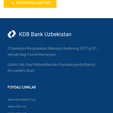
RO'YXATGA QAYTISH
O'zbekiston Respublikasi Markaziy Bankining 2017 yil 21-
oktyabrdagi 5 sonli litsenziyasi.
Ushbu Veb-Sayt Materiallaridan Foydalanganda Manba
Ko'rsatilishi Shart.
FOYDALI LINKLAR
www.president.uz
www.cbu.uz
www.gov.uz