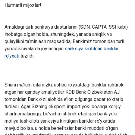
Hurmatli mijozlar!
Amaldagi turli sanksiya dasturlarini (SDN, CAPTA, SSI kabi)
inobatga olgan holda, shuningdek, yanada aniqlik va
qulaylikni ta’minlash maqsadida, Bankimiz tomonidan turli
yurisdiksiyalarda joylashgan
sanksiya kiritilgan banklar
ro’yxati
tuzildi.
Shuni ma’lum qilamizki, ushbu ro’yxatdagi banklar ishtirok
etgan har qanday amaliyotlar KDB Bank O’zbekiston AJ
tomonidan Bank o’zi alohida e’lon qilgunga qadar to’xtatib
turiladi. Agar Sizning eksport, import yoki boshqa xorijiy
shartnomalaringiz bo’yicha ishtirok etadigan bank yoki
moliya tashkiloti sanksiya kiritilgan banklar ro’yxatida
mavjud bo’lsa, u holda benefitsiar banki muddati o’tgan