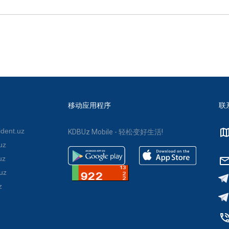
移动应用程序
联
dent.uz
KDBUz Mobile - 轻松变好生活!
uz
uz
uz
z