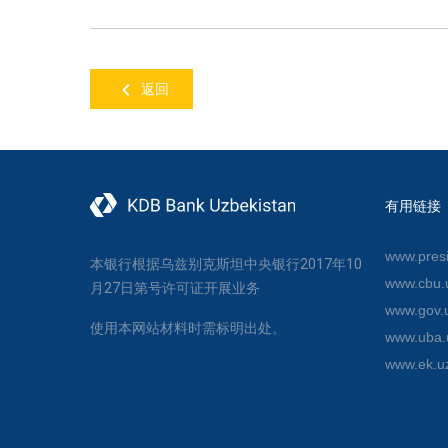
返回
有用链接
www.presi
本银行根据乌兹别克斯坦中央银行2017年10
www.cbu.
月27日第号许可证开展业务
www.gov.
使用本网站材料时需标明出处。
www.uba.
www.ek.u