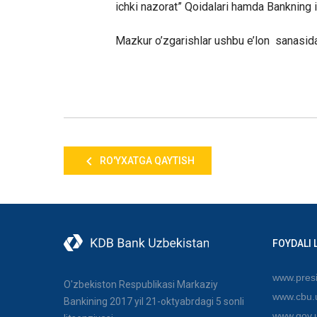
ichki nazorat” Qoidalari hamda Bankning 
Mazkur o’zgarishlar ushbu e’lon sanasida
RO'YXATGA QAYTISH
FOYDALI 
www.presi
O'zbekiston Respublikasi Markaziy
www.cbu.
Bankining 2017 yil 21-oktyabrdagi 5 sonli
www.gov.