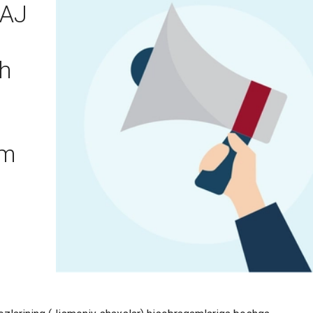
 AJ
sh
um