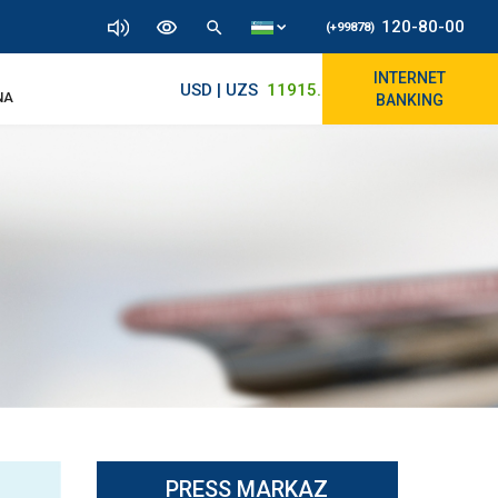
120-80-00
(+99878)
INTERNET
USD | UZS
11915.64
11890/12010
NA
BANKING
PRESS MARKAZ