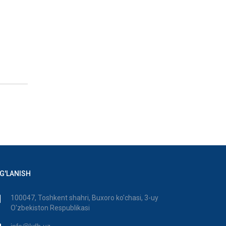
G'LANISH
100047, Toshkent shahri, Buxoro ko'chasi, 3-uy
O'zbekiston Respublikasi