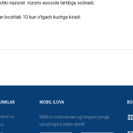
ichki nazorat nizomi asosida tartibga solinadi.
n boshlab 10 kun o’tgach kuchga kiradi.
LINKLAR
MOBIL ILOVA
BO
dent.uz
KDBUz mobil ilovasi og'iringizni yengil,
uzog'ingizni yaqin qiladi!
uz
uz