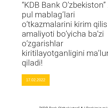
“KDB Bank O’zbekiston”
pul mablag’lari
o’tkazmalarini kirim qili
amaliyoti bo’yicha ba’zi
o’zgarishlar
kiritilayotganligini ma’l
qiladi!
17.02.2022