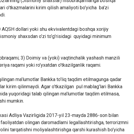
zlarining (Jismoniy shaxslar) hisobraqamlariga boshqa
i o’tkazmalarini kirim qilish amaliyoti bo’yicha ba’zi
iladi.
0 AQSH dollari yoki shu ekvivalentdagi boshqa xorijiy
jismoniy shaxsdan o’zi to’g’risidagi quyidagi minimum
sobraqami; 3) Doimiy va (yoki) vaqtinchalik yashash manzili
eriya raqami yoki ro’yxatdan o’tkazilganlik raqami.
qilingan ma’lumotlar Bankka to’liq taqdim etilmagunga qadar
r kirim qilinmaydi. Agar o’tkazilgan pul mablag’lari Bankka
ida yuqoridagi talab qilingan ma’lumotlar taqdim etilmasa,
ishi mumkin.
kasi Adliya Vazirligida 2017-yil 23-mayda 2886-son bilan
y faoliyatdan olingan daromadlarni legallashtirishga, terrorizmni
olini tarqatishni moliyalashtirishga qarshi kurashish bo’yicha