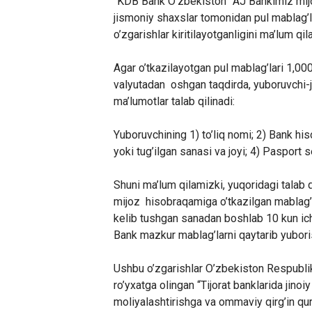
“KDB Bank O’zbekiston” AJ Bankimiz mijo
jismoniy shaxslar tomonidan pul mablag’lar
o’zgarishlar kiritilayotganligini ma’lum q
Agar o’tkazilayotgan pul mablag’lari 1,00
valyutadan oshgan taqdirda, yuboruvchi-
ma’lumotlar talab qilinadi:
Yuboruvchining 1) to’liq nomi; 2) Bank hi
yoki tug’ilgan sanasi va joyi; 4) Pasport s
Shuni ma’lum qilamizki, yuqoridagi talab 
mijoz hisobraqamiga o’tkazilgan mablag’la
kelib tushgan sanadan boshlab 10 kun ich
Bank mazkur mablag’larni qaytarib yubor
Ushbu o’zgarishlar O’zbekiston Respubli
ro’yxatga olingan “Tijorat banklarida jinoi
moliyalashtirishga va ommaviy qirg’in qur