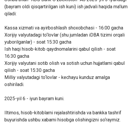
(bayram oldi qisqartirilgan ish kuni) ish jadvali haqida ma’lum
qiladi:
Kassa xizmati va ayirboshlash shoxobchasi - 16:00 gacha
Xorijiy valyutadagi to‘lovlar (shu jumladan iDBA tizimi orqali
yuborilganlar) - soat 15:30 gacha
Ish haqi hisob-kitob qaydnomalarini qabul qilish - soat
16:30 gacha
Xorijiy valyutani sotib olish va sotish uchun hujjatlarni qabul
qilish - soat 15:30 gacha
Milliy valyutadagi to‘lovlar - kechayu kunduz amalga
oshiriladi.
2025-yil 6 - iyun bayram kuni.
Iltimos, hisob-kitoblarni rejalashtirishda va bankka tashrif
buyurishda ushbu xabarni hisobga olishingizni so‘raymiz.