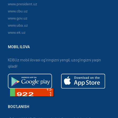
www.president.uz
www.cbu.uz
www.gov.uz
www.uba.uz
www.ek.uz
MOBIL ILOVA
KDBUz mobil ilovasi og'iringizni yengil, uzog'ingizni yaqin
qiladi!
BOG'LANISH