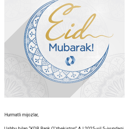
Hurmatli mijozlar,
Ushbu bilan “KDB Bank O‘zbekiston” AJ 2025-yil 5-iyundagi