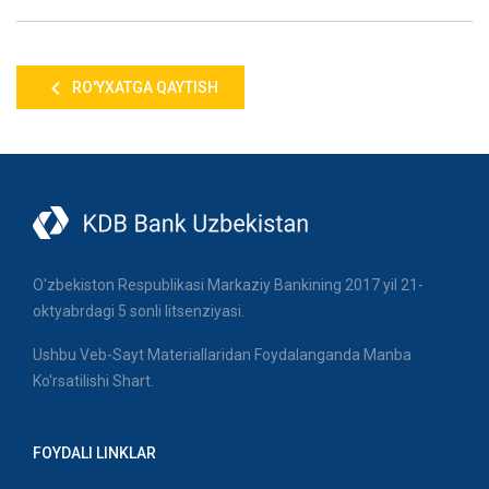
RO'YXATGA QAYTISH
O'zbekiston Respublikasi Markaziy Bankining 2017 yil 21-
oktyabrdagi 5 sonli litsenziyasi.
Ushbu Veb-Sayt Materiallaridan Foydalanganda Manba
Ko'rsatilishi Shart.
FOYDALI LINKLAR