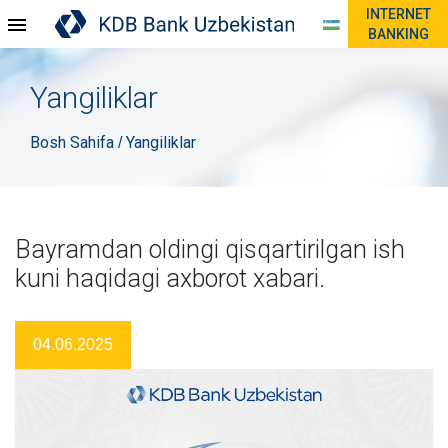
INTERNET
BANKING
Yangiliklar
Bosh Sahifa
Yangiliklar
/
Bayramdan oldingi qisqartirilgan ish
kuni haqidagi axborot xabari.
04.06.2025