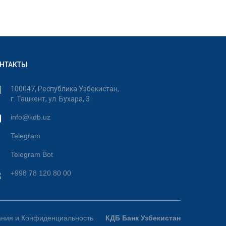
НТАКТЫ
100047, Республика Узбекистан,
г. Ташкент, ул. Бухара, 3
info@kdb.uz
Telegram
Telegram Bot
+998 78 120 80 00
ания и Конфиденциальность
КДБ Банк Узбекистан