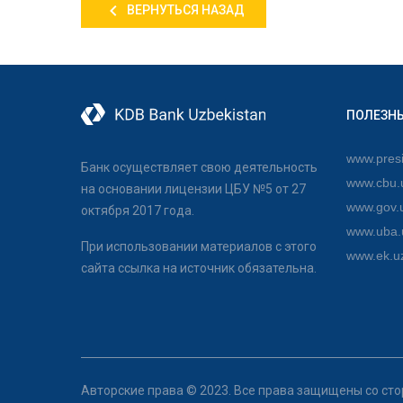
ВЕРНУТЬСЯ НАЗАД
ПОЛЕЗН
www.presi
Банк осуществляет свою деятельность
www.cbu.
на основании лицензии ЦБУ №5 от 27
www.gov.
октября 2017 года.
www.uba.
При использовании материалов с этого
www.ek.u
сайта ссылка на источник обязательна.
Авторские права © 2023. Все права защищены со ст