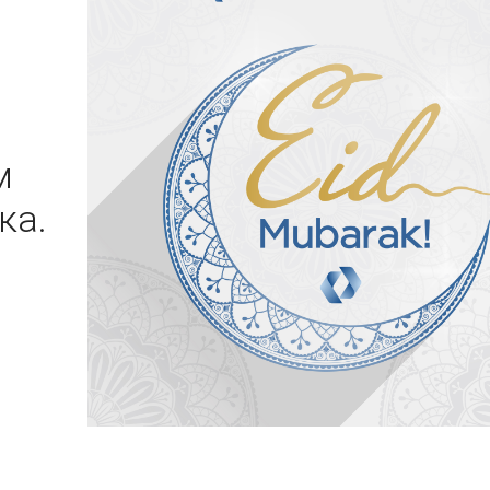
м
ка.