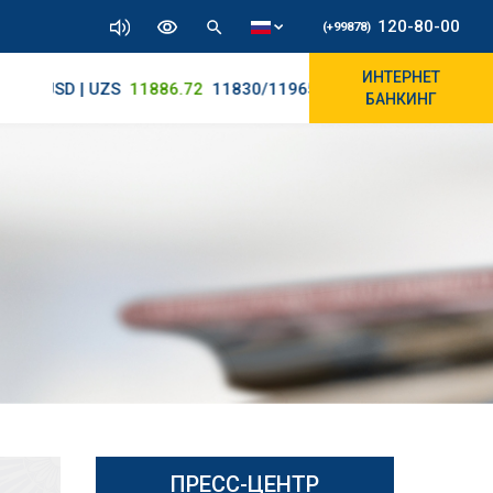
120-80-00
(+99878)
ИНТЕРНЕТ
USD | UZS
11886.72
11830/11965
БАНКИНГ
ПРЕСС-ЦЕНТР