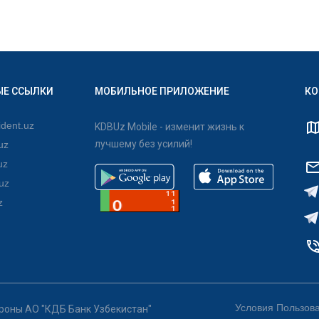
ЫЕ ССЫЛКИ
МОБИЛЬНОЕ ПРИЛОЖЕНИЕ
КО
dent.uz
KDBUz Mobile - изменит жизнь к
лучшему без усилий!
uz
uz
uz
z
Условия Пользов
ороны АО "КДБ Банк Узбекистан"