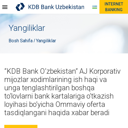
INTERNET
BANKING
Yangiliklar
Bosh Sahifa
Yangiliklar
/
“KDB Bank O‘zbekistan” AJ Korporativ
mijozlar xodimlarining ish haqi va
unga tenglashtirilgan boshqa
to‘lovlarni bank kartalariga o‘tkazish
loyihasi bo‘yicha Ommaviy oferta
tasdiqlangani haqida xabar beradi