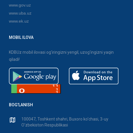
www.gov.uz
www.uba.uz
www.ek.uz
MOBIL ILOVA
KDBUz mobil ilovasi og'iringizni yengil, uzog'ingizni yaqin
qiladi!
BOG'LANISH
100047, Toshkent shahri, Buxoro ko'chasi, 3-uy
O'zbekiston Respublikasi