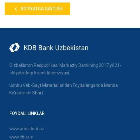
RO'YXATGA QAYTISH
O'zbekiston Respublikasi Markaziy Bankining 2017 yil 21-
oktyabrdagi 5 sonli litsenziyasi.
Ushbu Veb-Sayt Materiallaridan Foydalanganda Manba
Ko'rsatilishi Shart.
FOYDALI LINKLAR
www.president.uz
www.cbu.uz