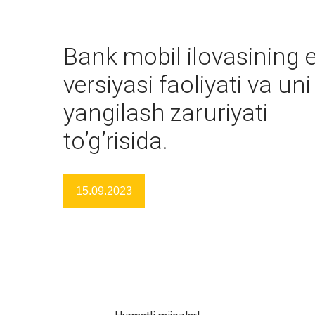
Bank mobil ilovasining e
versiyasi faoliyati va uni
yangilash zaruriyati
to’g’risida.
15.09.2023