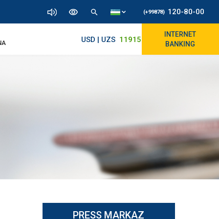
120-80-00
(+99878)
INTERNET
USD | UZS
11915.64
11890/12010
NA
BANKING
PRESS MARKAZ