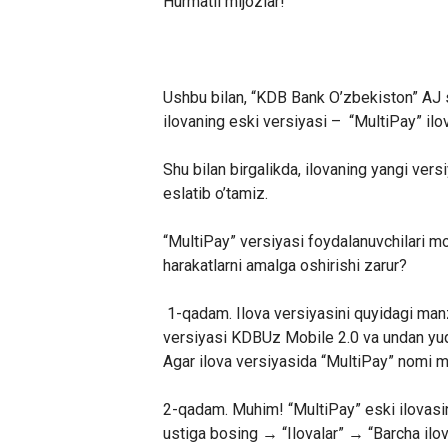
Hurmatli mijozlar!
Ushbu bilan, “KDB Bank O’zbekiston” AJ 
ilovaning eski versiyasi – “MultiPay” ilov
Shu bilan birgalikda, ilovaning yangi vers
eslatib o’tamiz.
“MultiPay” versiyasi foydalanuvchilari mo
harakatlarni amalga oshirishi zarur?
1-qadam. Ilova versiyasini quyidagi manzi
versiyasi KDBUz Mobile 2.0 va undan yuqo
Agar ilova versiyasida “MultiPay” nomi ma
2-qadam. Muhim! “MultiPay” eski ilovasini
ustiga bosing → “Ilovalar” → “Barcha ilov