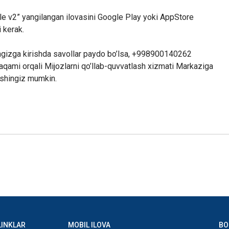
 v2” yangilangan ilovasini Google Play yoki AppStore
i kerak.
ingizga kirishda savollar paydo bo’lsa, +998900140262
qami orqali Mijozlarni qo’llab-quvvatlash xizmati Markaziga
lishingiz mumkin.
LINKLAR
MOBIL ILOVA
BO