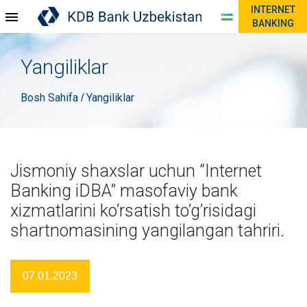
INTERNET
BANKING
Yangiliklar
Bosh Sahifa
Yangiliklar
/
Jismoniy shaxslar uchun “Internet
Banking iDBA” masofaviy bank
xizmatlarini ko’rsatish to’g’risidagi
shartnomasining yangilangan tahriri.
07.01.2023