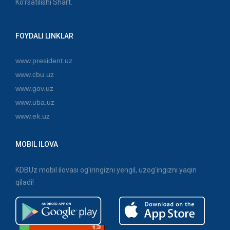
Ko'rsatilishi Shart.
FOYDALI LINKLAR
www.president.uz
www.cbu.uz
www.gov.uz
www.uba.uz
www.ek.uz
MOBIL ILOVA
KDBUz mobil ilovasi og'iringizni yengil, uzog'ingizni yaqin
qiladi!