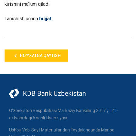
kirishini ma’lum qiladi.
Tanishish uchun
hujjat
.
RO'YXATGA QAYTISH
O'zbekiston Respublikasi Markaziy Bankining 2017 yil 21-
oktyabrdagi 5 sonli litsenziyasi.
Ushbu Veb-Sayt Materiallaridan Foydalanganda Manba