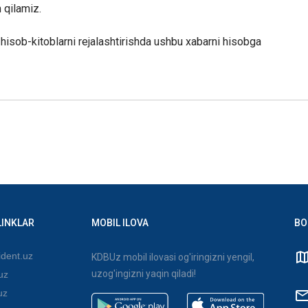
 qilamiz.
hisob-kitoblarni rejalashtirishda ushbu xabarni hisobga
LINKLAR
MOBIL ILOVA
BO
dent.uz
KDBUz mobil ilovasi og'iringizni yengil,
uzog'ingizni yaqin qiladi!
uz
uz