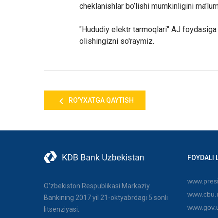
cheklanishlar bo’lishi mumkinligini ma’lum
"Hududiy elektr tarmoqlari" AJ foydasiga 
olishingizni so'raymiz.
RO'YXATGA QAYTISH
FOYDALI 
www.presi
O'zbekiston Respublikasi Markaziy
www.cbu.
Bankining 2017 yil 21-oktyabrdagi 5 sonli
www.gov.
litsenziyasi.