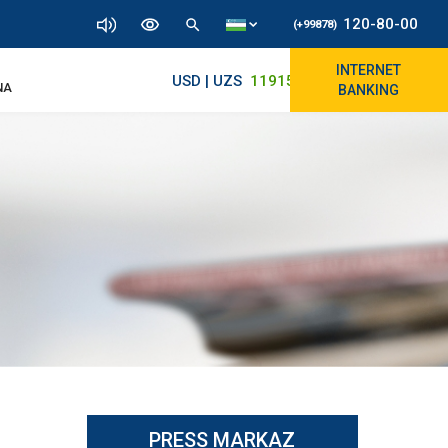
120-80-00
(+99878)
INTERNET
USD | UZS
11915.64
11890/12010
NA
BANKING
PRESS MARKAZ