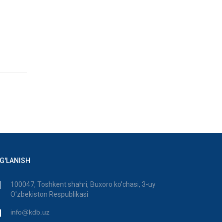
G'LANISH
100047, Toshkent shahri, Buxoro ko'chasi, 3-uy
O'zbekiston Respublikasi
info@kdb.uz