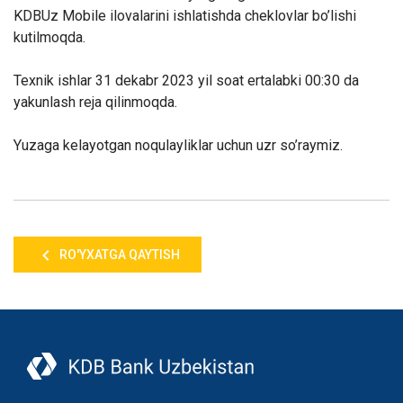
KDBUz Mobile ilovalarini ishlatishda cheklovlar bo’lishi
kutilmoqda.
Texnik ishlar 31 dekabr 2023 yil soat
ertalabki
00:30 da
yakunlash reja qilinmoqda.
Yuzaga kelayotgan noqulayliklar uchun uzr so’raymiz.
RO'YXATGA QAYTISH