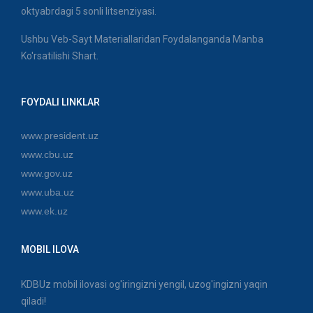
oktyabrdagi 5 sonli litsenziyasi.
Ushbu Veb-Sayt Materiallaridan Foydalanganda Manba
Ko'rsatilishi Shart.
FOYDALI LINKLAR
www.president.uz
www.cbu.uz
www.gov.uz
www.uba.uz
www.ek.uz
MOBIL ILOVA
KDBUz mobil ilovasi og'iringizni yengil, uzog'ingizni yaqin
qiladi!