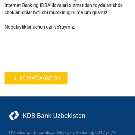
Internet Banking iDBA ilovalari xizmatidan foydalanishda
cheklanishlar bo’lishi mumkinligini ma’lum qilamiz.
Noqulayliklar uchun uzr so’raymiz.
RO'YXATGA QAYTISH
O'zbekiston Respublikasi Markaziy Bankining 2017 yil 21-