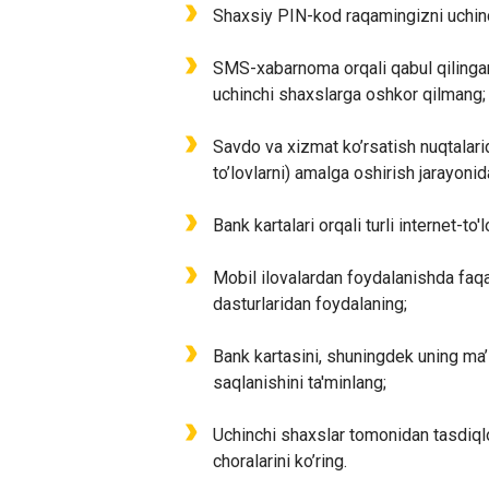
Shaxsiy PIN-kod raqamingizni uchinc
SMS-xabarnoma orqali qabul qilingan t
uchinchi shaxslarga oshkor qilmang;
Savdo va xizmat ko’rsatish nuqtalarid
to’lovlarni) amalga oshirish jarayonid
Bank kartalari orqali turli internet-to
Mobil ilovalardan foydalanishda faqat
dasturlaridan foydalaning;
Bank kartasini, shuningdek uning ma
saqlanishini ta'minlang;
Uchinchi shaxslar tomonidan tasdiqlo
choralarini ko’ring.