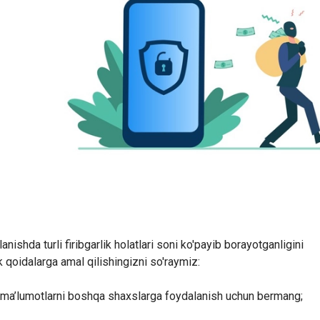
nishda turli firibgarlik holatlari soni ko'payib borayotganligini
 qoidalarga amal qilishingizni so'raymiz:
i ma’lumotlarni boshqa shaxslarga foydalanish uchun bermang;