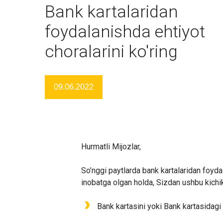
Bank kartalaridan
foydalanishda ehtiyot
choralarini ko'ring
09.06.2022
Hurmatli Mijozlar,
So’nggi paytlarda bank kartalaridan foydala
inobatga olgan holda, Sizdan ushbu kichik
Bank kartasini yoki Bank kartasidag