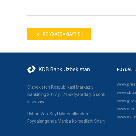
RO'YXATGA QAYTISH
FOYDALI 
www.presi
O'zbekiston Respublikasi Markaziy
www.cbu.
Bankining 2017 yil 21-oktyabrdagi 5 sonli
www.gov.
litsenziyasi.
www.uba.
Ushbu Veb-Sayt Materiallaridan
www.ek.u
Foydalanganda Manba Ko'rsatilishi Shart.