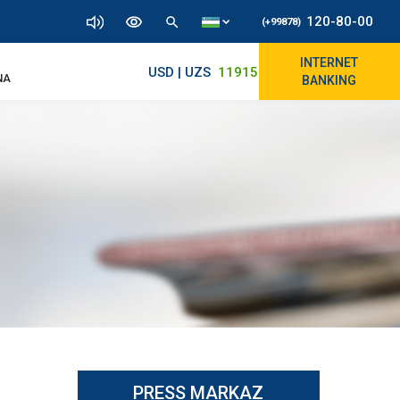
120-80-00
(+99878)
INTERNET
USD | UZS
11915.64
11890/12010
NA
BANKING
PRESS MARKAZ