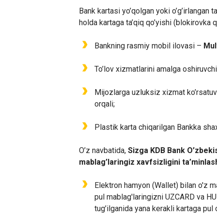
Bank kartasi yo’qolgan yoki o’g’irlangan t
holda kartaga ta’qiq qo’yishi (blokirovka qi
Bankning rasmiy mobil ilovasi –
Mul
To’lov xizmatlarini amalga oshiruvchi
Mijozlarga uzluksiz xizmat ko’rsatu
orqali;
Plastik karta chiqarilgan Bankka shax
O’z navbatida,
Sizga KDB Bank O’zbekis
mablag’laringiz xavfsizligini ta’minlas
Elektron hamyon (Wallet) bilan o'z ma
pul mablag'laringizni UZCARD va HUM
tug’ilganida yana kerakli kartaga pul