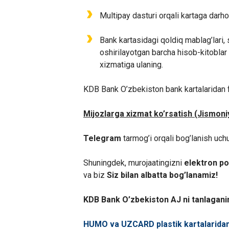
Multipay dasturi orqali kartaga darho
Bank kartasidagi qoldiq mablag’lari,
oshirilayotgan barcha hisob-kitobla
xizmatiga ulaning.
KDB Bank O’zbekiston bank kartalaridan fo
Mijozlarga xizmat ko’rsatish (Jismoniy
Telegram
tarmog’i orqali bog’lanish uch
Shuningdek, murojaatingizni
elektron po
va biz
Siz bilan albatta bog’lanamiz!
KDB Bank O’zbekiston AJ ni tanlagan
HUMO va UZCARD plastik kartalaridan 