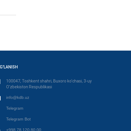
G'LANISH
100047, Toshkent shahri, Buxoro ko'chasi, 3-uy
O'zbekiston Respublikasi
info@kdb.uz
Telegram
Telegram Bot
+998 78 120 80 00