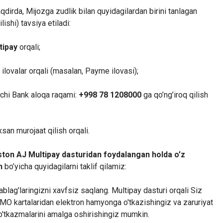
aqdirda, Mijozga zudlik bilan quyidagilardan birini tanlagan
lishi) tavsiya etiladi:
tipay
orqali;
 ilovalar orqali (masalan, Payme ilovasi);
vchi Bank aloqa raqami:
+998 78 1208000
ga qo’ng’iroq qilish
san murojaat qilish orqali.
ton AJ Multipay dasturidan foydalangan holda o’z
h
bo’yicha quyidagilarni taklif qilamiz:
blag'laringizni xavfsiz saqlang. Multipay dasturi orqali Siz
O kartalaridan elektron hamyonga o'tkazishingiz va zaruriyat
 o'tkazmalarini amalga oshirishingiz mumkin.