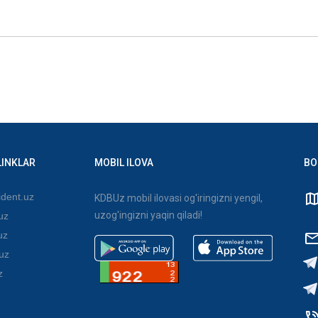
LINKLAR
MOBIL ILOVA
BO
dent.uz
KDBUz mobil ilovasi og'iringizni yengil,
uzog'ingizni yaqin qiladi!
uz
uz
uz
z