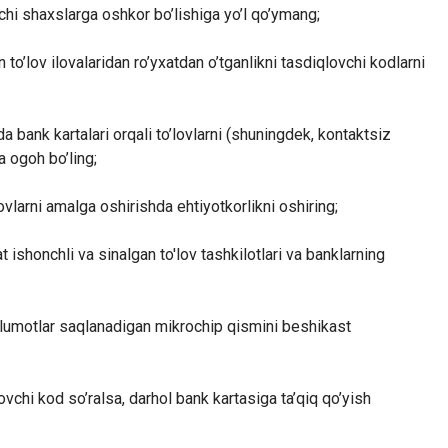
hi shaxslarga oshkor bo’lishiga yo’l qo’ymang;
o’lov ilovalaridan ro’yxatdan o’tganlikni tasdiqlovchi kodlarni
a bank kartalari orqali to’lovlarni (shuningdek, kontaktsiz
a ogoh bo’ling;
'lovlarni amalga oshirishda ehtiyotkorlikni oshiring;
 ishonchli va sinalgan to'lov tashkilotlari va banklarning
’lumotlar saqlanadigan mikrochip qismini beshikast
vchi kod so’ralsa, darhol bank kartasiga ta’qiq qo’yish