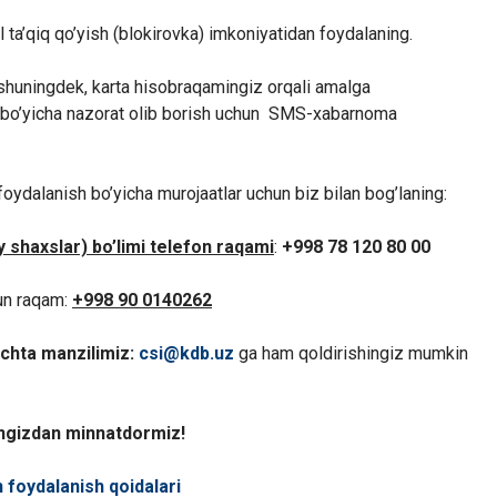
l ta’qiq qo’yish (blokirovka) imkoniyatidan foydalaning.
 shuningdek, karta hisobraqamingiz orqali amalga
r bo’yicha nazorat olib borish uchun SMS-xabarnoma
ydalanish bo’yicha murojaatlar uchun biz bilan bog’laning:
 shaxslar) bo’limi telefon raqami
:
+998 78 120 80 00
un raqam:
+998 90 0140262
chta manzilimiz:
csi@kdb.uz
ga ham qoldirishingiz mumkin
ingizdan minnatdormiz!
foydalanish qoidalari