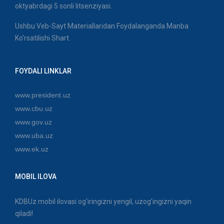
oktyabrdagi 5 sonli litsenziyasi.
Ushbu Veb-Sayt Materiallaridan Foydalanganda Manba
Ko'rsatilishi Shart.
FOYDALI LINKLAR
www.president.uz
www.cbu.uz
www.gov.uz
www.uba.uz
www.ek.uz
MOBIL ILOVA
KDBUz mobil ilovasi og'iringizni yengil, uzog'ingizni yaqin
qiladi!