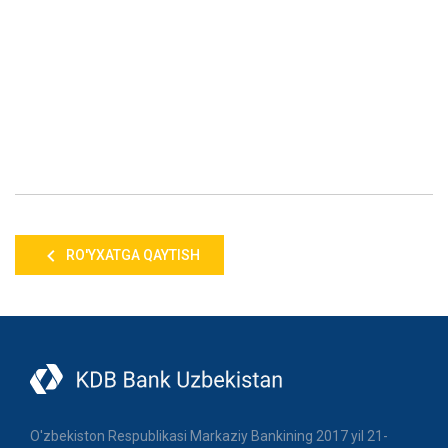
RO'YXATGA QAYTISH
O'zbekiston Respublikasi Markaziy Bankining 2017 yil 21-