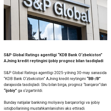
S&P Global Ratings agentligi “KDB Bank
O‘
zbekist
o
n”
AJning kredit reytingini ijobiy prognoz bilan tasdiqladi
S&P Global Ratings agentligi 2025
-
yilning 30
-
may
sanasi
da
“KDB Bank
O‘
zbekist
o
n” AJning kredit reytingini
“BB-/B”
darajasida tasdiqladi. Shu bilan birga, prognoz “barqaror”dan
“ijobiy”
ga o‘zgartirildi
.
B
u
nday natijalar
bankning moliyaviy barqarorligi va ijobiy
istiqbollarining mustahkamlanishini aks ettiradi.