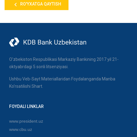
RO'YXATGA QAYTISH
O'zbekiston Respublikasi Markaziy Bankining 2017 yil 21-
oktyabrdagi 5 sonli litsenziyasi.
Ushbu Veb-Sayt Materiallaridan Foydalanganda Manba
Ko'rsatilishi Shart.
FOYDALI LINKLAR
www.president.uz
www.cbu.uz