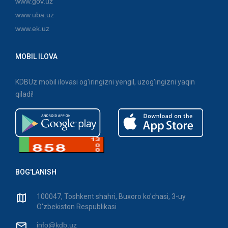
www.gov.uz
www.uba.uz
www.ek.uz
MOBIL ILOVA
KDBUz mobil ilovasi og'iringizni yengil, uzog'ingizni yaqin
qiladi!
BOG'LANISH
100047, Toshkent shahri, Buxoro ko'chasi, 3-uy
O'zbekiston Respublikasi
info@kdb.uz