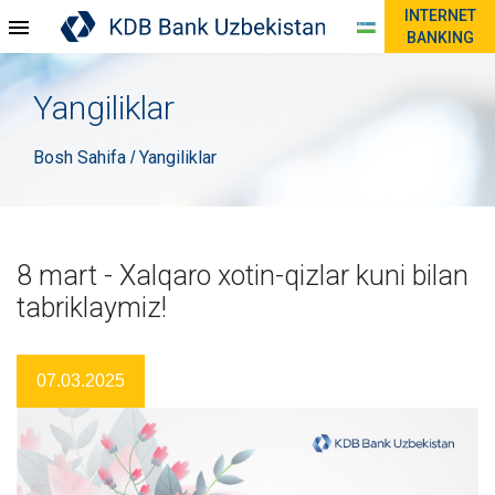
INTERNET
BANKING
Yangiliklar
Bosh Sahifa
Yangiliklar
/
8 mart - Xalqaro xotin-qizlar kuni bilan
tabriklaymiz!
07.03.2025