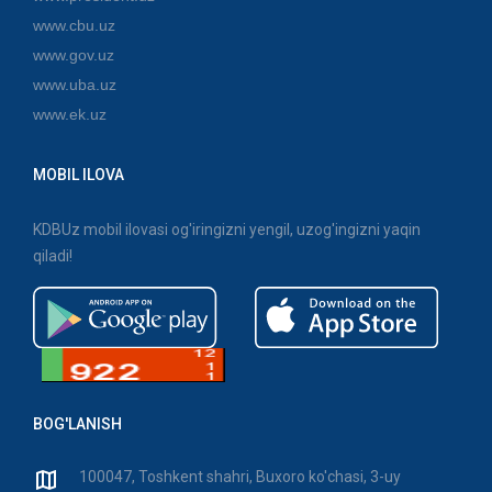
www.cbu.uz
www.gov.uz
www.uba.uz
www.ek.uz
MOBIL ILOVA
KDBUz mobil ilovasi og'iringizni yengil, uzog'ingizni yaqin
qiladi!
BOG'LANISH
100047, Toshkent shahri, Buxoro ko'chasi, 3-uy