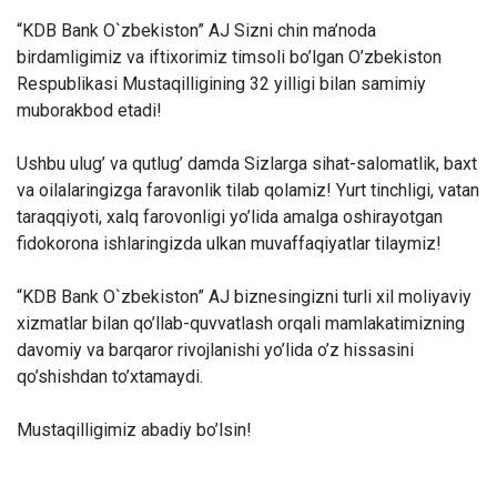
“KDB Bank O`zbekiston” AJ Sizni chin ma’noda
birdamligimiz va iftixorimiz timsoli bo’lgan O’zbekiston
Respublikasi Mustaqilligining 32 yilligi bilan samimiy
muborakbod etadi!
Ushbu ulug’ va qutlug’ damda Sizlarga sihat-salomatlik, baxt
va oilalaringizga faravonlik tilab qolamiz! Yurt tinchligi, vatan
taraqqiyoti, xalq farovonligi yo’lida amalga oshirayotgan
fidokorona ishlaringizda ulkan muvaffaqiyatlar tilaymiz!
“KDB Bank O`zbekiston” AJ biznesingizni turli xil moliyaviy
xizmatlar bilan qo’llab-quvvatlash orqali mamlakatimizning
davomiy va barqaror rivojlanishi yo’lida o’z hissasini
qo’shishdan to’xtamaydi.
Mustaqilligimiz abadiy bo’lsin!