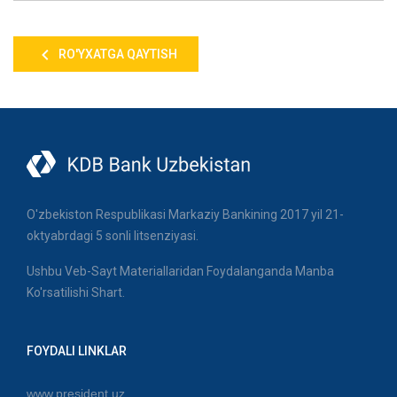
RO'YXATGA QAYTISH
O'zbekiston Respublikasi Markaziy Bankining 2017 yil 21-
oktyabrdagi 5 sonli litsenziyasi.
Ushbu Veb-Sayt Materiallaridan Foydalanganda Manba
Ko'rsatilishi Shart.
FOYDALI LINKLAR
www.president.uz