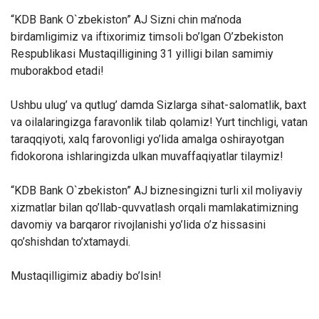
“KDB Bank O`zbekiston” AJ Sizni chin ma’noda
birdamligimiz va iftixorimiz timsoli bo’lgan O’zbekiston
Respublikasi Mustaqilligining 31 yilligi bilan samimiy
muborakbod etadi!
Ushbu ulug’ va qutlug’ damda Sizlarga sihat-salomatlik, baxt
va oilalaringizga faravonlik tilab qolamiz! Yurt tinchligi, vatan
taraqqiyoti, xalq farovonligi yo’lida amalga oshirayotgan
fidokorona ishlaringizda ulkan muvaffaqiyatlar tilaymiz!
“KDB Bank O`zbekiston” AJ biznesingizni turli xil moliyaviy
xizmatlar bilan qo’llab-quvvatlash orqali mamlakatimizning
davomiy va barqaror rivojlanishi yo’lida o’z hissasini
qo’shishdan to’xtamaydi.
Mustaqilligimiz abadiy bo’lsin!