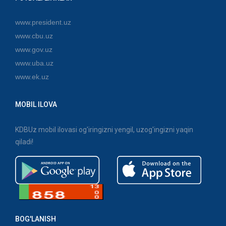
www.president.uz
www.cbu.uz
www.gov.uz
www.uba.uz
www.ek.uz
MOBIL ILOVA
KDBUz mobil ilovasi og'iringizni yengil, uzog'ingizni yaqin
qiladi!
BOG'LANISH