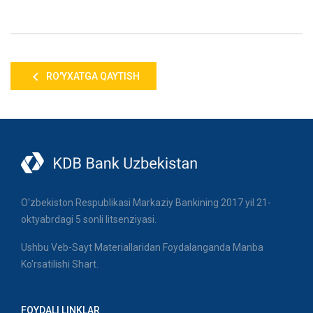
RO'YXATGA QAYTISH
O'zbekiston Respublikasi Markaziy Bankining 2017 yil 21-
oktyabrdagi 5 sonli litsenziyasi.
Ushbu Veb-Sayt Materiallaridan Foydalanganda Manba
Ko'rsatilishi Shart.
FOYDALI LINKLAR