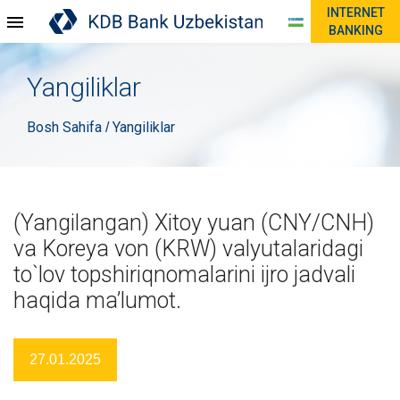
INTERNET
BANKING
Yangiliklar
Bosh Sahifa
Yangiliklar
/
(Yangilangan) Xitoy yuan (CNY/CNH)
va Koreya von (KRW) valyutalaridagi
to`lov topshiriqnomalarini ijro jadvali
haqida ma’lumot.
27.01.2025