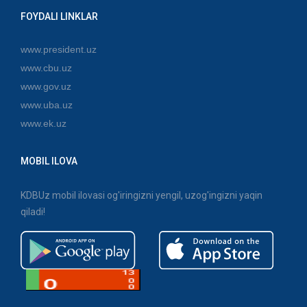
FOYDALI LINKLAR
www.president.uz
www.cbu.uz
www.gov.uz
www.uba.uz
www.ek.uz
MOBIL ILOVA
KDBUz mobil ilovasi og'iringizni yengil, uzog'ingizni yaqin
qiladi!