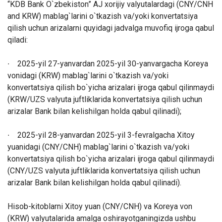
“KDB Bank O`zbekiston” AJ xorijiy valyutalardagi (CNY/CNH
and KRW) mablag`larini o`tkazish va/yoki konvertatsiya
qilish uchun arizalarni quyidagi jadvalga muvofiq ijroga qabul
qiladi:
∙ 2025-yil
27-yanvardan 2025-yil
30-yanvargacha Koreya
vonidagi (KRW) mablag`larini o`tkazish va/yoki
konvertatsiya qilish bo`yicha arizalari ijroga qabul qilinmaydi
(KRW/UZS valyuta juftliklarida konvertatsiya qilish uchun
arizalar Bank bilan kelishilgan holda qabul qilinadi);
∙ 2025-yil 28-yanvardan 2025-yil 3-fevralgacha Xitoy
yuanidagi (CNY/CNH) mablag`larini o`tkazish va/yoki
konvertatsiya qilish bo`yicha arizalari ijroga qabul qilinmaydi
(CNY/UZS valyuta juftliklarida konvertatsiya qilish uchun
arizalar Bank bilan kelishilgan holda qabul qilinadi).
Hisob-kitoblarni Xitoy yuan (CNY/CNH) va Koreya von
(KRW) valyutalarida amalga oshirayotganingizda ushbu