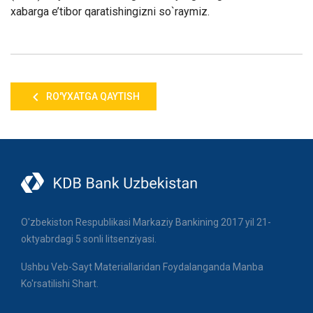
xabarga e’tibor qaratishingizni so`raymiz.
RO'YXATGA QAYTISH
O'zbekiston Respublikasi Markaziy Bankining 2017 yil 21-
oktyabrdagi 5 sonli litsenziyasi.
Ushbu Veb-Sayt Materiallaridan Foydalanganda Manba
Ko'rsatilishi Shart.