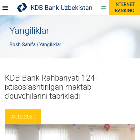
INTERNET
BANKING
Yangiliklar
Bosh Sahifa
Yangiliklar
/
KDB Bank Rahbariyati 124-
ixtisoslashtirilgan maktab
o'quvchilarini tabrikladi
24.12.2021