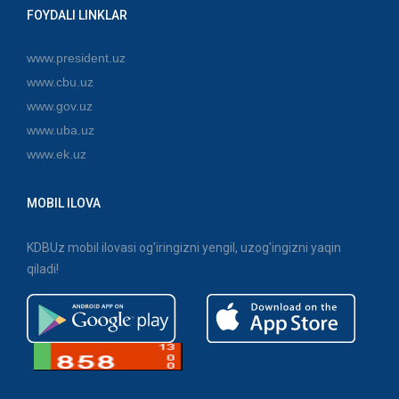
FOYDALI LINKLAR
www.president.uz
www.cbu.uz
www.gov.uz
www.uba.uz
www.ek.uz
MOBIL ILOVA
KDBUz mobil ilovasi og'iringizni yengil, uzog'ingizni yaqin
qiladi!