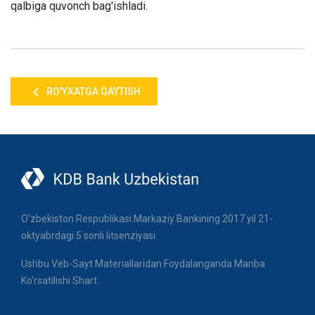
qalbiga quvonch bag'ishladi.
RO'YXATGA QAYTISH
O'zbekiston Respublikasi Markaziy Bankining 2017 yil 21-
oktyabrdagi 5 sonli litsenziyasi.
Ushbu Veb-Sayt Materiallaridan Foydalanganda Manba
Ko'rsatilishi Shart.