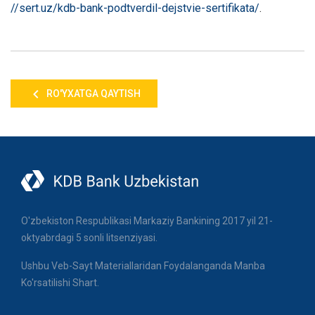
//sert.uz/kdb-bank-podtverdil-dejstvie-sertifikata/
.
RO'YXATGA QAYTISH
O'zbekiston Respublikasi Markaziy Bankining 2017 yil 21-
oktyabrdagi 5 sonli litsenziyasi.
Ushbu Veb-Sayt Materiallaridan Foydalanganda Manba
Ko'rsatilishi Shart.