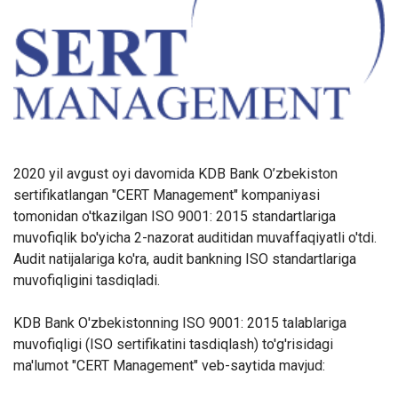
2020 yil avgust oyi davomida KDB Bank O’zbekiston
sertifikatlangan "CERT Management" kompaniyasi
tomonidan o'tkazilgan ISO 9001: 2015 standartlariga
muvofiqlik bo'yicha 2-nazorat auditidan muvaffaqiyatli o'tdi.
Audit natijalariga ko'ra, audit bankning ISO standartlariga
muvofiqligini tasdiqladi.
KDB Bank O'zbekistonning ISO 9001: 2015 talablariga
muvofiqligi (ISO sertifikatini tasdiqlash) to'g'risidagi
ma'lumot "CERT Management" veb-saytida mavjud: