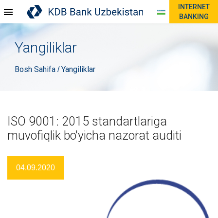
INTERNET
BANKING
Yangiliklar
Bosh Sahifa
Yangiliklar
/
ISO 9001: 2015 standartlariga
muvofiqlik bo'yicha nazorat auditi
04.09.2020