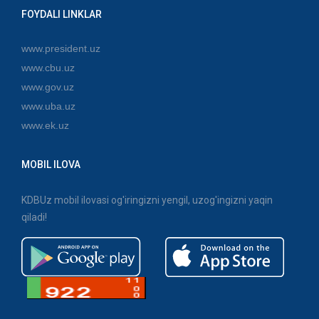
FOYDALI LINKLAR
www.president.uz
www.cbu.uz
www.gov.uz
www.uba.uz
www.ek.uz
MOBIL ILOVA
KDBUz mobil ilovasi og'iringizni yengil, uzog'ingizni yaqin
qiladi!