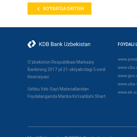
RO'YXATGA QAYTISH
FOYDALI 
www.presi
O'zbekiston Respublikasi Markaziy
www.cbu.
Bankining 2017 yil 21-oktyabrdagi 5 sonli
www.gov.
litsenziyasi.
www.uba.
Ushbu Veb-Sayt Materiallaridan
www.ek.u
Foydalanganda Manba Ko'rsatilishi Shart.