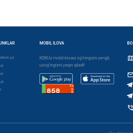
LINKLAR
MOBIL ILOVA
BO
dent.uz
KDBUz mobil ilovasi og'iringizni yengil,
uzog'ingizni yaqin qiladi!
uz
uz
uz
z