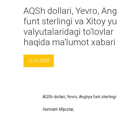
AQSh dollari, Yevro, Ang
funt sterlingi va Xitoy y
valyutalaridagi to'lovlar
haqida ma'lumot xabari
21.12.2023
AQSh dollari, Yevro, Angliya funt sterlingi
Hurmatli Mijozlar,