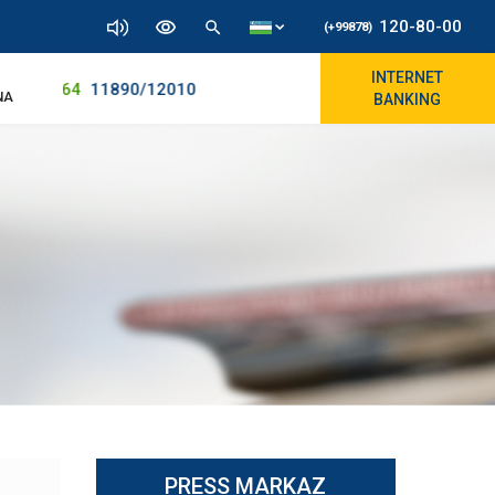
120-80-00
(+99878)
INTERNET
11915.64
11890/12010
NA
BANKING
PRESS MARKAZ