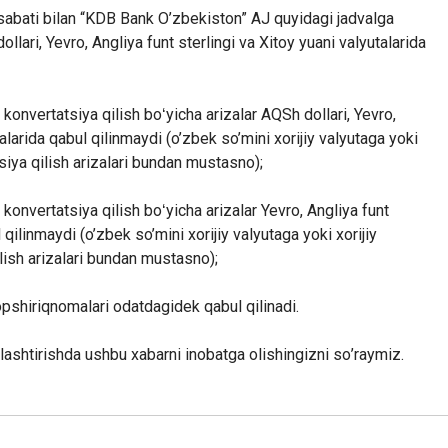
sabati bilan “KDB Bank O’zbekiston” AJ quyidagi jadvalga
llari, Yevro, Angliya funt sterlingi va Xitoy yuani valyutalarida
 konvertatsiya qilish boʻyicha arizalar AQSh dollari, Yevro,
talarida qabul qilinmaydi (o’zbek so’mini xorijiy valyutaga yoki
siya qilish arizalari bundan mustasno);
 konvertatsiya qilish boʻyicha arizalar Yevro, Angliya funt
 qilinmaydi (o’zbek so’mini xorijiy valyutaga yoki xorijiy
lish arizalari bundan mustasno);
opshiriqnomalari odatdagidek qabul qilinadi
.
jalashtirishda ushbu xabarni inobatga olishingizni so
’
raymiz
.