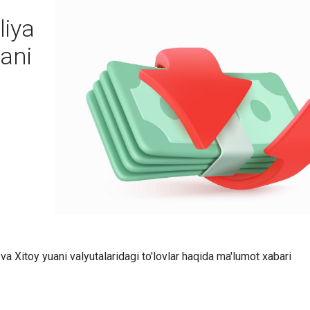
liya
uani
 va Xitoy yuani valyutalaridagi to'lovlar haqida ma'lumot xabari