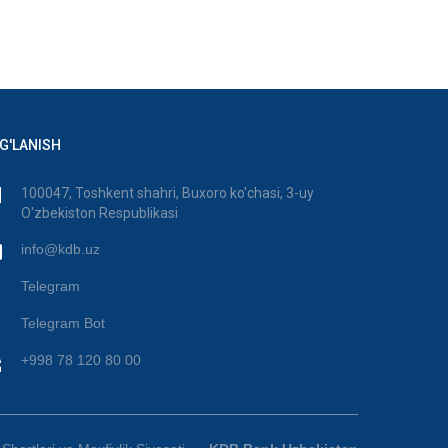
G'LANISH
100047, Toshkent shahri, Buxoro ko'chasi, 3-uy
O'zbekiston Respublikasi
info@kdb.uz
Telegram
Telegram Bot
+998 78 120 80 00