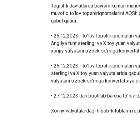
Tegishli davlatlarda bayram kunlari muno
muvofiq to‘lov topshiriqnomalarini AQSh do
qabul qiladi:
• 25.12.2023 - toʻlov topshiriqnomalari va
Angliya funt sterlingi va Xitoy yuan valyu
xorijiy valyutani o’zbek so’miga konvertat
• 26.12.2023 - toʻlov topshiriqnomalari va
sterlingi va Xitoy yuan valyutalarida qabul
valyutani o’zbek so’miga konvertatsiya qi
• 27.12.2023
dan boshlab barcha to
ʻ
lov t
Xorijiy valyutalardagi hisob
-
kitoblarni re