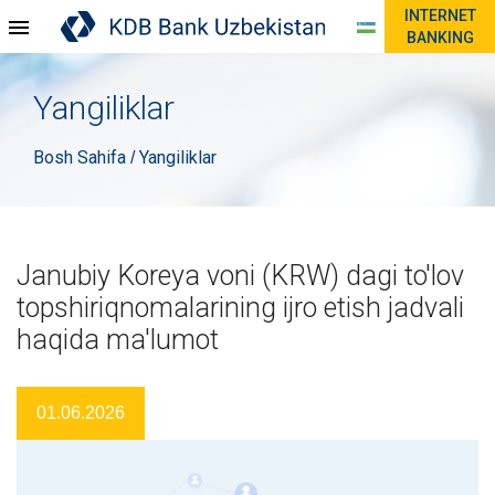
INTERNET
BANKING
Yangiliklar
Bosh Sahifa
Yangiliklar
/
Janubiy Koreya voni (KRW) dagi to'lov
topshiriqnomalarining ijro etish jadvali
haqida ma'lumot
01.06.2026