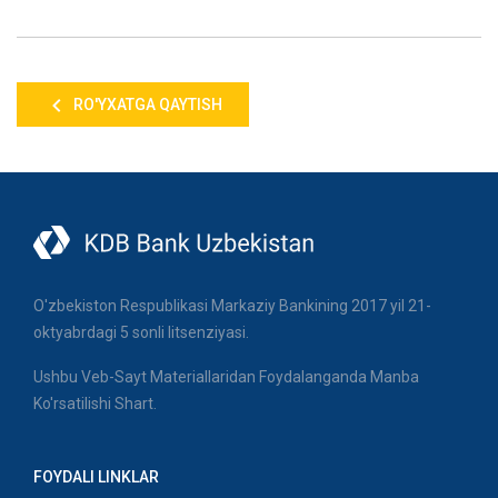
RO'YXATGA QAYTISH
O'zbekiston Respublikasi Markaziy Bankining 2017 yil 21-
oktyabrdagi 5 sonli litsenziyasi.
Ushbu Veb-Sayt Materiallaridan Foydalanganda Manba
Ko'rsatilishi Shart.
FOYDALI LINKLAR