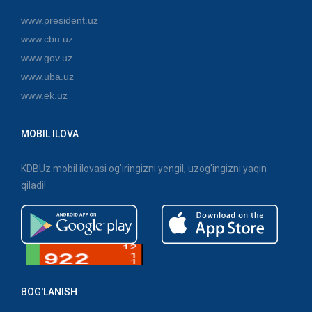
www.president.uz
www.cbu.uz
www.gov.uz
www.uba.uz
www.ek.uz
MOBIL ILOVA
KDBUz mobil ilovasi og'iringizni yengil, uzog'ingizni yaqin
qiladi!
BOG'LANISH