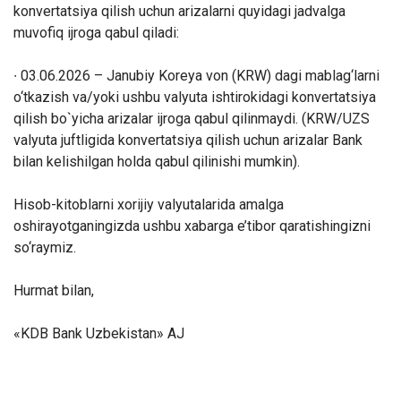
konvertatsiya qilish uchun arizalarni quyidagi jadvalga
muvofiq ijroga qabul qiladi:
∙ 03.06.2026 – Janubiy Koreya von (KRW) dagi mablag‘larni
o‘tkazish va/yoki ushbu valyuta ishtirokidagi konvertatsiya
qilish bo`yicha arizalar ijroga qabul qilinmaydi. (KRW/UZS
valyuta juftligida konvertatsiya qilish uchun arizalar Bank
bilan kelishilgan holda qabul qilinishi mumkin).
Hisob-kitoblarni xorijiy valyutalarida amalga
oshirayotganingizda ushbu xabarga e’tibor qaratishingizni
so‘raymiz.
Hurmat bilan,
«KDB Bank Uzbekistan» AJ