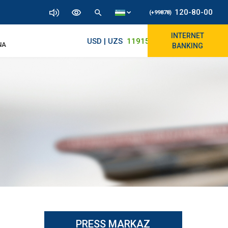
120-80-00
(+99878)
INTERNET
USD | UZS
11915.64
11890/12010
NA
BANKING
PRESS MARKAZ