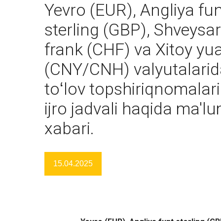
Yevro (EUR), Angliya fu
sterling (GBP), Shveysar
frank (CHF) va Xitoy yu
(CNY/CNH) valyutalarid
toʻlov topshiriqnomalari
ijro jadvali haqida ma'l
xabari.
15.04.2025