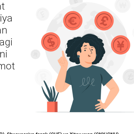
nt
iya
an
agi
ni
umot