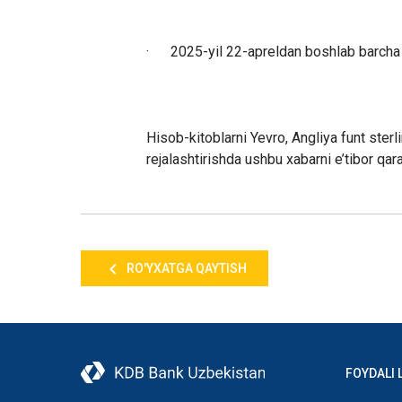
·
2025-yil 22-apreldan boshlab barcha 
Hisob-kitoblarni Yevro, Angliya funt sterl
rejalashtirishda ushbu xabarni e’tibor qar
RO'YXATGA QAYTISH
FOYDALI 