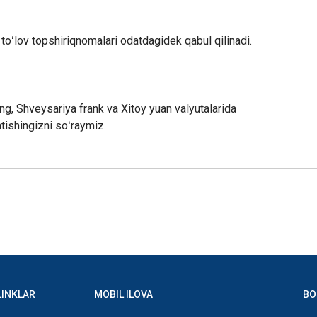
toʻlov topshiriqnomalari odatdagidek qabul qilinadi.
ing, Shveysariya frank va Xitoy yuan valyutalarida
atishingizni soʻraymiz.
LINKLAR
MOBIL ILOVA
BO