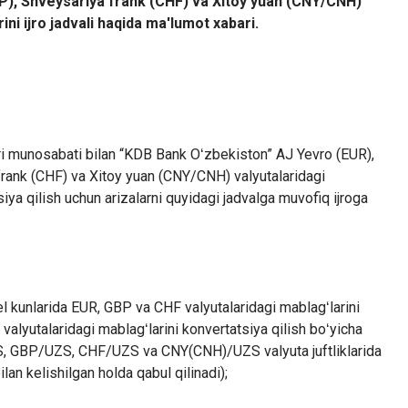
BP), Shveysariya frank (CHF) va Xitoy yuan (CNY/CNH)
ini ijro jadvali haqida ma'lumot xabari.
ri munosabati bilan “KDB Bank Oʻzbekiston” AJ Yevro (EUR),
 frank (CHF) va Xitoy yuan (CNY/CNH) valyutalaridagi
iya qilish uchun arizalarni quyidagi jadvalga muvofiq ijroga
l kunlarida EUR, GBP va CHF valyutalaridagi mablagʻlarini
lyutalaridagi mablagʻlarini konvertatsiya qilish boʻyicha
UZS, GBP/UZS, CHF/UZS va CNY(CNH)/UZS valyuta juftliklarida
lan kelishilgan holda qabul qilinadi);