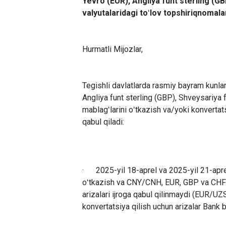
Yevro (EUR), Angliya funt sterling (G
valyutalaridagi to
ʻ
lov topshiriqnomalar
Hurmatli Mijozlar,
Tegishli davlatlarda rasmiy bayram kunla
Angliya funt sterling (GBP), Shveysariya
mablagʻlarini oʻtkazish va/yoki konvertats
qabul qiladi:
·
2025-yil 18-aprel va 2025-yil 21-apre
oʻtkazish va CNY/CNH, EUR, GBP va CHF va
arizalari ijroga qabul qilinmaydi (EUR/
konvertatsiya qilish uchun arizalar Bank bi