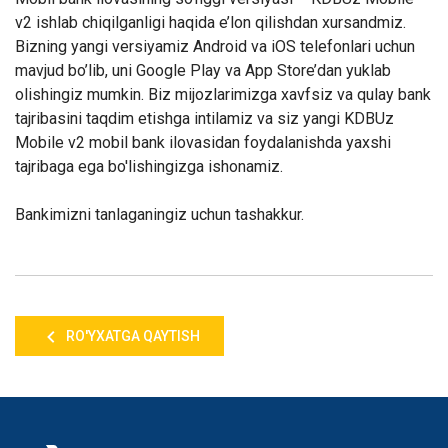
v2 ishlab chiqilganligi haqida e’lon qilishdan xursandmiz.
Bizning yangi versiyamiz Android va iOS telefonlari uchun
mavjud bo’lib, uni Google Play va App Store’dan yuklab
olishingiz mumkin. Biz mijozlarimizga xavfsiz va qulay bank
tajribasini taqdim etishga intilamiz va siz yangi KDBUz
Mobile v2 mobil bank ilovasidan foydalanishda yaxshi
tajribaga ega bo'lishingizga ishonamiz.
Bankimizni tanlaganingiz uchun tashakkur.
RO'YXATGA QAYTISH