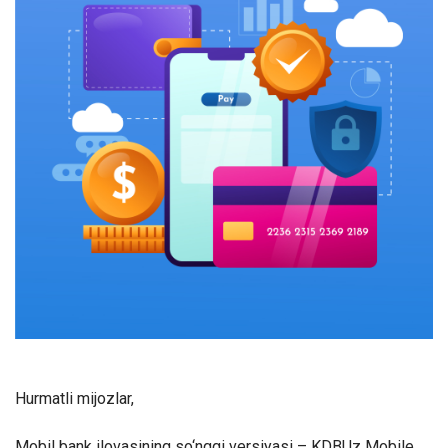
Hurmatli mijozlar,
Mobil bank ilovasining so‘nggi versiyasi – KDBUz Mobile