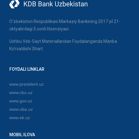
O'zbekiston Respublikasi Markaziy Bankining 2017 yil 21-
oktyabrdagi 5 sonli litsenziyasi.
Ushbu Veb-Sayt Materiallaridan Foydalanganda Manba
Ko'rsatilishi Shart.
FOYDALI LINKLAR
www.president.uz
www.cbu.uz
www.gov.uz
www.uba.uz
www.ek.uz
MOBIL ILOVA