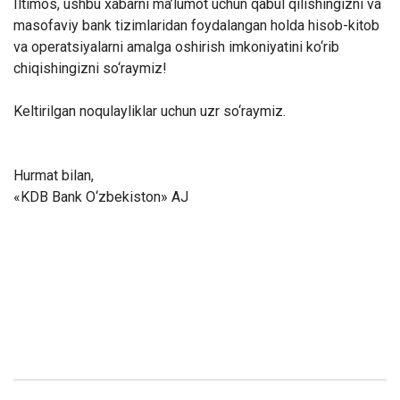
Iltimos, ushbu xabarni ma’lumot uchun qabul qilishingizni va
masofaviy bank tizimlaridan foydalangan holda hisob-kitob
va operatsiyalarni amalga oshirish imkoniyatini ko‘rib
chiqishingizni so‘raymiz!
Keltirilgan noqulayliklar uchun uzr so‘raymiz.
Hurmat bilan,
«KDB Bank O‘zbekiston» AJ