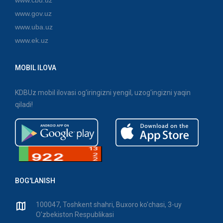
www.cbu.uz
www.gov.uz
www.uba.uz
www.ek.uz
MOBIL ILOVA
KDBUz mobil ilovasi og'iringizni yengil, uzog'ingizni yaqin
qiladi!
BOG'LANISH
100047, Toshkent shahri, Buxoro ko'chasi, 3-uy
O'zbekiston Respublikasi