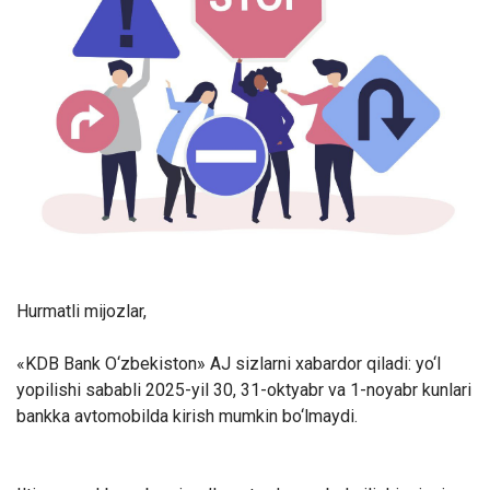
Hurmatli mijozlar,
«KDB Bank O‘zbekiston» AJ sizlarni xabardor qiladi: yo‘l
yopilishi sababli 2025-yil 30, 31-oktyabr va 1-noyabr kunlari
bankka avtomobilda kirish mumkin bo‘lmaydi.