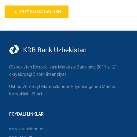
RO'YXATGA QAYTISH
O'zbekiston Respublikasi Markaziy Bankining 2017 yil 21-
oktyabrdagi 5 sonli litsenziyasi.
Ushbu Veb-Sayt Materiallaridan Foydalanganda Manba
Ko'rsatilishi Shart.
FOYDALI LINKLAR
www.president.uz