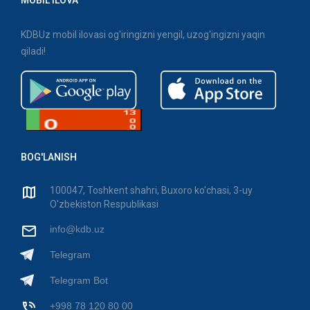
KDBUz mobil ilovasi og'iringizni yengil, uzog'ingizni yaqin
qiladi!
BOG'LANISH
100047, Toshkent shahri, Buxoro ko'chasi, 3-uy
O'zbekiston Respublikasi
info@kdb.uz
Telegram
Telegram Bot
+998 78 120 80 00