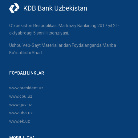
O'zbekiston Respublikasi Markaziy Bankining 2017 yil 21-
oktyabrdagi 5 sonli litsenziyasi.
Ushbu Veb-Sayt Materiallaridan Foydalanganda Manba
Ko'rsatilishi Shart.
FOYDALI LINKLAR
www.president.uz
www.cbu.uz
www.gov.uz
www.uba.uz
www.ek.uz
MOBIL ILOVA