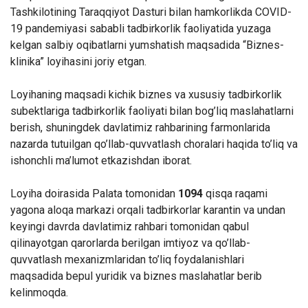
Tashkilotining Taraqqiyot Dasturi bilan hamkorlikda COVID-
19 pandemiyasi sababli tadbirkorlik faoliyatida yuzaga
kelgan salbiy oqibatlarni yumshatish maqsadida “Biznes-
klinika” loyihasini joriy etgan.
Loyihaning maqsadi kichik biznes va xususiy tadbirkorlik
subektlariga tadbirkorlik faoliyati bilan bog’liq maslahatlarni
berish, shuningdek davlatimiz rahbarining farmonlarida
nazarda tutuilgan qo’llab-quvvatlash choralari haqida to’liq va
ishonchli ma’lumot etkazishdan iborat.
Loyiha doirasida Palata tomonidan
1094
qisqa raqami
yagona aloqa markazi orqali tadbirkorlar karantin va undan
keyingi davrda davlatimiz rahbari tomonidan qabul
qilinayotgan qarorlarda berilgan imtiyoz va qo’llab-
quvvatlash mexanizmlaridan to’liq foydalanishlari
maqsadida bepul yuridik va biznes maslahatlar berib
kelinmoqda.