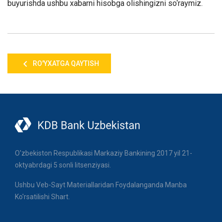
buyurishda ushbu xabarni hisobga olishingizni so‘raymiz.
RO'YXATGA QAYTISH
O'zbekiston Respublikasi Markaziy Bankining 2017 yil 21-
oktyabrdagi 5 sonli litsenziyasi.
Ushbu Veb-Sayt Materiallaridan Foydalanganda Manba
Ko'rsatilishi Shart.