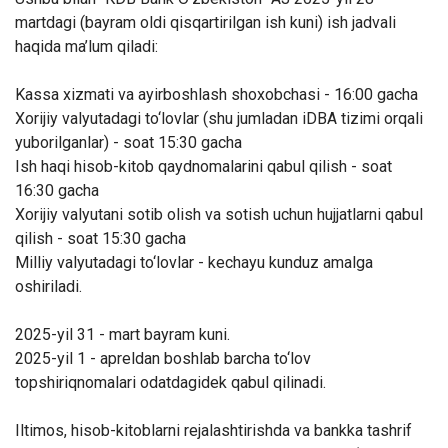
martdagi (bayram oldi qisqartirilgan ish kuni) ish jadvali
haqida ma’lum qiladi:
Kassa xizmati va ayirboshlash shoxobchasi - 16:00 gacha
Xorijiy valyutadagi to‘lovlar (shu jumladan iDBA tizimi orqali
yuborilganlar) - soat 15:30 gacha
Ish haqi hisob-kitob qaydnomalarini qabul qilish - soat
16:30 gacha
Xorijiy valyutani sotib olish va sotish uchun hujjatlarni qabul
qilish - soat 15:30 gacha
Milliy valyutadagi to‘lovlar - kechayu kunduz amalga
oshiriladi.
2025-yil 31 - mart bayram kuni.
2025-yil 1 - apreldan boshlab barcha to‘lov
topshiriqnomalari odatdagidek qabul qilinadi.
Iltimos, hisob-kitoblarni rejalashtirishda va bankka tashrif