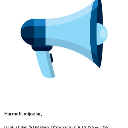
Hurmatli mijozlar,
Ushbu bilan “KDB Bank O‘zbekiston” AJ 2025-yil 28-