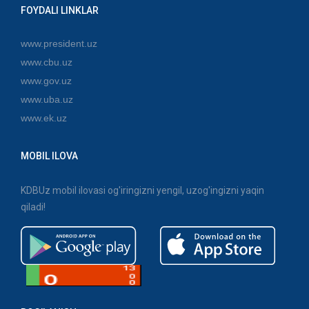
FOYDALI LINKLAR
www.president.uz
www.cbu.uz
www.gov.uz
www.uba.uz
www.ek.uz
MOBIL ILOVA
KDBUz mobil ilovasi og'iringizni yengil, uzog'ingizni yaqin
qiladi!