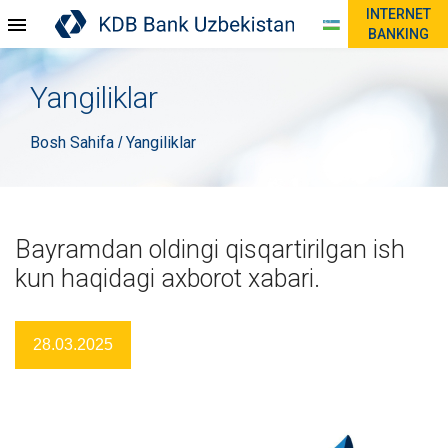
INTERNET
BANKING
Yangiliklar
Bosh Sahifa
Yangiliklar
/
Bayramdan oldingi qisqartirilgan ish
kun haqidagi axborot xabari.
28.03.2025