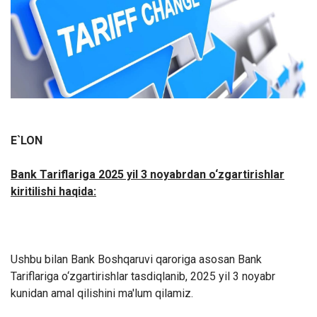
E`LON
Bank Tariflariga 2025 yil 3 noyabrdan o‘zgartirishlar
kiritilishi haqida:
Ushbu bilan Bank Boshqaruvi qaroriga asosan Bank
Tariflariga o‘zgartirishlar tasdiqlanib, 2025 yil 3 noyabr
kunidan amal qilishini ma'lum qilamiz.