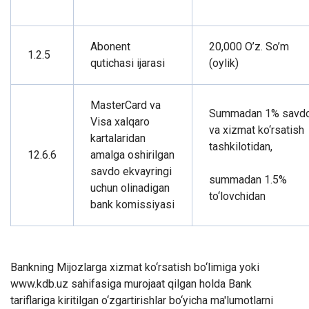
Abonent
20,000 O’z. So’m
1.2.5
qutichasi ijarasi
(oylik)
MasterCard va
Summadan 1% savd
Visa xalqaro
va xizmat ko‘rsatish
kartalaridan
tashkilotidan,
12.6.6
amalga oshirilgan
savdo ekvayringi
summadan 1.5%
uchun olinadigan
to‘lovchidan
bank komissiyasi
Bankning Mijozlarga xizmat ko‘rsatish bo‘limiga yoki
www.kdb.uz sahifasiga murojaat qilgan holda Bank
tariflariga kiritilgan o‘zgartirishlar bo‘yicha ma'lumotlarni