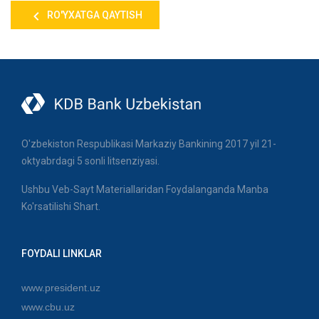
RO'YXATGA QAYTISH
O'zbekiston Respublikasi Markaziy Bankining 2017 yil 21-
oktyabrdagi 5 sonli litsenziyasi.
Ushbu Veb-Sayt Materiallaridan Foydalanganda Manba
Ko'rsatilishi Shart.
FOYDALI LINKLAR
www.president.uz
www.cbu.uz