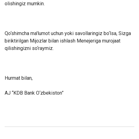
olishingiz mumkin.
Qo‘shimcha ma'lumot uchun yoki savollaringiz bo‘lsa, Sizga
biriktirilgan Mijozlar bilan ishlash Menejeriga murojaat
qilishingizni so‘raymiz.
Hurmat bilan
,
AJ “KDB Bank O‘zbekiston”