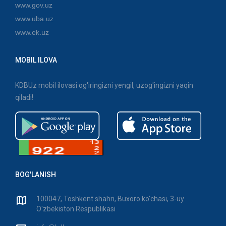
www.gov.uz
www.uba.uz
www.ek.uz
MOBIL ILOVA
KDBUz mobil ilovasi og'iringizni yengil, uzog'ingizni yaqin
qiladi!
BOG'LANISH
100047, Toshkent shahri, Buxoro ko'chasi, 3-uy
O'zbekiston Respublikasi