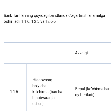
Bank Tariflarining quyidagi bandlarida o‘zgartirishlar amalga
oshiriladi: 1.1.6, 1.2.5 va 12.6.6.
Avvalgi
Hisobvaraq
bo‘yicha
Bepul (ko’chirma har
1.1.6
ko‘chirma (barcha
oy beriladi)
hisobvaraqlar
uchun)