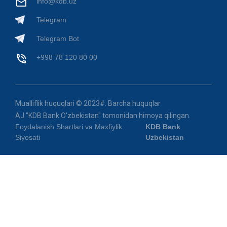
info@kdb.uz
Telegram
Telegram Bot
+998 78 120 80 00
Mualliflik huquqlari © 2023#. Barcha huquqlar
AJ "KDB Bank O'zbekistan" tomonidan himoya qilingan.
Foydalanish Shartlari va Maxfiylik
KDB Bank
Siyosati
Uzbekistan