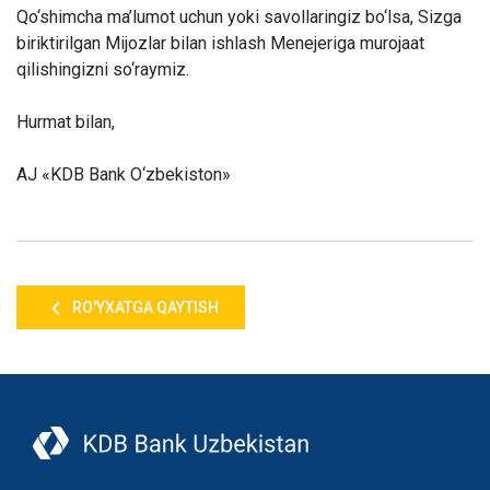
Qo‘shimcha ma’lumot uchun yoki savollaringiz bo‘lsa, Sizga
biriktirilgan Mijozlar bilan ishlash Menejeriga murojaat
qilishingizni so‘raymiz.
Hurmat bilan,
AJ «KDB Bank O‘zbekiston»
RO'YXATGA QAYTISH