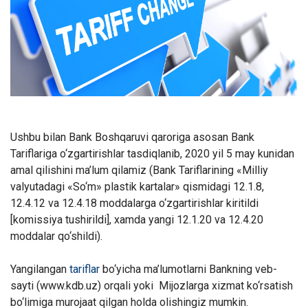
Ushbu bilan Bank Boshqaruvi qaroriga asosan Bank
Tariflariga o‘zgartirishlar tasdiqlanib, 2020 yil 5 may kunidan
amal qilishini ma’lum qilamiz (Bank Tariflarining «Milliy
valyutadagi «So‘m» plastik kartalar» qismidagi 12.1.8,
12.4.12 va 12.4.18 moddalarga o‘zgartirishlar kiritildi
[komissiya tushirildi], xamda yangi 12.1.20 va 12.4.20
moddalar qo‘shildi).
Yangilangan
tariflar
bo‘yicha ma’lumotlarni Bankning veb-
sayti (www.kdb.uz) orqali yoki Mijozlarga xizmat ko‘rsatish
bo‘limiga murojaat qilgan holda olishingiz mumkin.