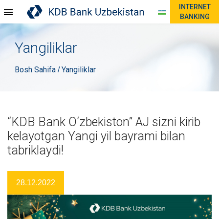
INTERNET
BANKING
Yangiliklar
Bosh Sahifa
Yangiliklar
/
“KDB Bank O‘zbekiston” AJ sizni kirib
kelayotgan Yangi yil bayrami bilan
tabriklaydi!
28.12.2022