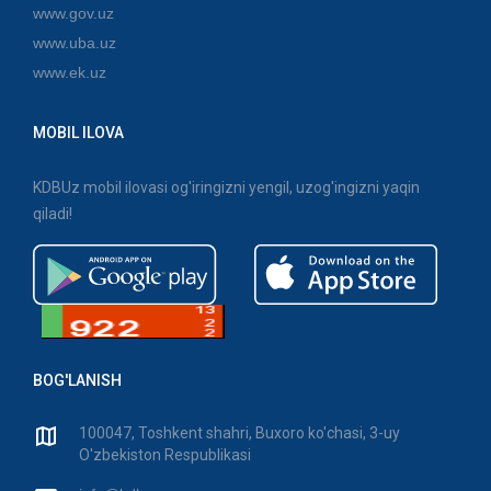
www.gov.uz
www.uba.uz
www.ek.uz
MOBIL ILOVA
KDBUz mobil ilovasi og'iringizni yengil, uzog'ingizni yaqin
qiladi!
BOG'LANISH
100047, Toshkent shahri, Buxoro ko'chasi, 3-uy
O'zbekiston Respublikasi