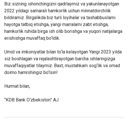
Biz sizning ishonchingizni qadrlaymiz va yakunlanayotgan
2022 yildagi samarali hamkorlik uchun minnatdorchilik
bildiramiz. Birgalikda biz turli loyihalar va tashabbuslarni
hayotga tatbiq etishga, yangi marralarni zabt etishga,
hamkorlik ruhida birga ish olib borishga va yuqori natijalarga
erishishga muvaffaq bo‘ldik.
Umid va imkoniyatlar bilan to‘la kelayotgan Yangi 2023 yilda
siz boshlagan va rejalashtirayotgan barcha ishlaringizga
muvaffaqiyatlar tilaymiz. Baxt, mustahkam sog‘lik va omad
doimo hamrohingiz bo’lsin!
Hurmat bilan,
“KDB Bank O‘zbekiston” AJ