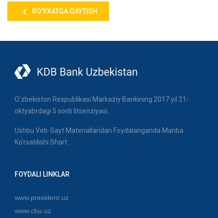
RO'YXATGA QAYTISH
O'zbekiston Respublikasi Markaziy Bankining 2017 yil 21-
oktyabrdagi 5 sonli litsenziyasi.
Ushbu Veb-Sayt Materiallaridan Foydalanganda Manba
Ko'rsatilishi Shart.
FOYDALI LINKLAR
www.president.uz
www.cbu.uz