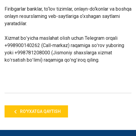
Firibgarlar banklar, to‘lov tizimlar, onlayn-do‘konlar va boshqa
onlayn resurslarning veb-saytlariga o‘xshagan saytlarni
yaratadilar.
Xizmat boʻyicha maslahat olish uchun Telegram orqali
+998900140262 (Call-markaz) raqamiga soʻrov yuboring
yoki +998781208000 (Jismoniy shaxslarga xizmat
koʻrsatish boʻlimi) raqamiga qoʻngʻiroq qiling.
RO'YXATGA QAYTISH