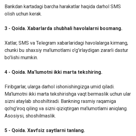
Bankdan kartadagi barcha harakatlar haqida darhol SMS
olish uchun kerak.
3 - Qoida. Xabarlarda shubhali havolalarni bosmang.
Xatlar, SMS va Telegram xabarlaridagi havolalarga kirmang,
chunki bu shaxsiy ma'lumotlarni o'g'irlaydigan zararli dastur
bo'lishi mumkin.
4 - Qoida. Ma'lumotni ikki marta tekshiring
.
Firibgarlar, ularga darhol ishonishingizga umid qiladi.
Ma'lumotni ikki marta tekshirishga vaqt bermaslik uchun ular
sizni ataylab shoshiltiradi. Bankning rasmiy raqamiga
qo'ng'iroq qiling va sizni qiziqtirgan ma'lumotlarni aniqlang.
Asosiysi, shoshilmaslik.
5 - Qoida. Xavfsiz saytlarni tanlang
.