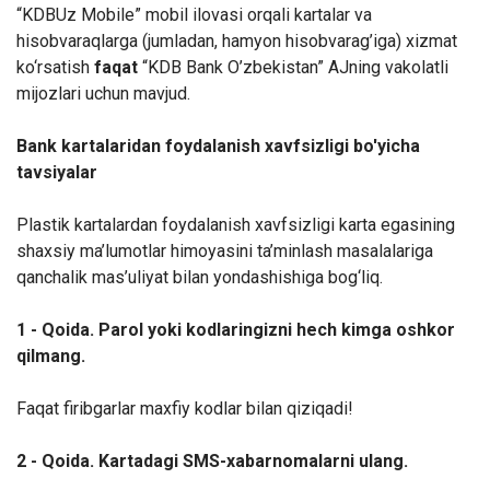
“KDBUz Mobile” mobil ilovasi orqali kartalar va
hisobvaraqlarga (jumladan, hamyon hisobvarag’iga) xizmat
ko‘rsatish
faqat
“KDB Bank O’zbekistan” AJning vakolatli
mijozlari uchun mavjud.
Bank kartalaridan foydalanish xavfsizligi bo'yicha
tavsiyalar
Plastik kartalardan foydalanish xavfsizligi karta egasining
shaxsiy ma’lumotlar himoyasini ta’minlash masalalariga
qanchalik mas’uliyat bilan yondashishiga bog‘liq.
1 - Qoida. Parol yoki kodlaringizni hech kimga oshkor
qilmang.
Faqat firibgarlar maxfiy kodlar bilan qiziqadi!
2 - Qoida. Kartadagi SMS-xabarnomalarni ulang.