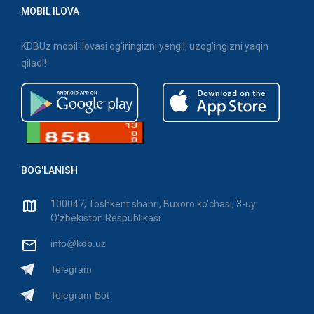
MOBIL ILOVA
KDBUz mobil ilovasi og'iringizni yengil, uzog'ingizni yaqin
qiladi!
BOG'LANISH
100047, Toshkent shahri, Buxoro ko'chasi, 3-uy
O'zbekiston Respublikasi
info@kdb.uz
Telegram
Telegram Bot