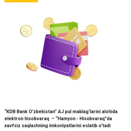
“KDB Bank
O
’zbekistan” AJ pul mablag‘larini alohida
elektron hisob
varaq
– “
H
amyon - Hisob
varaq
”da
xavfsiz
saqlashning imkoniyatlarini eslatib o‘tadi