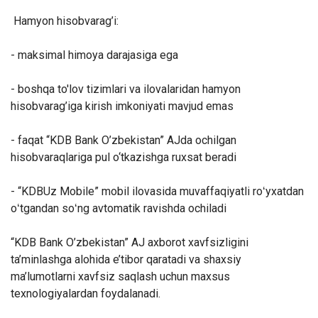
Hamyon hisobvarag’i:
- maksimal himoya darajasiga ega
- boshqa to'lov tizimlari va ilovalarida
n hamyon
hisobvarag’iga kirish imkoniyati
mavjud emas
- faqat “KDB Bank O’zbekistan” AJda ochilgan
hisobvaraqlariga pul o‘tkazishga ruxsat beradi
- “KDBUz Mobile” mobil ilovasida muvaffaqiyatli roʻyxatdan
oʻtgandan soʻng avtomatik ravishda ochiladi
“KDB Bank O’zbekistan” AJ axborot xavfsizligini
ta’minlashga alohida e’tibor qaratadi va shaxsiy
ma’lumotlarni xavfsiz saqlash uchun maxsus
texnologiyalardan foydalanadi.