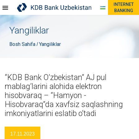
INTERNET
BANKING
Yangiliklar
Bosh Sahifa
Yangiliklar
/
“KDB Bank O’zbekistan” AJ pul
mablag‘larini alohida elektron
hisobvaraq – “Hamyon -
Hisobvaraq”da xavfsiz saqlashning
imkoniyatlarini eslatib o‘tadi
17.11.2023