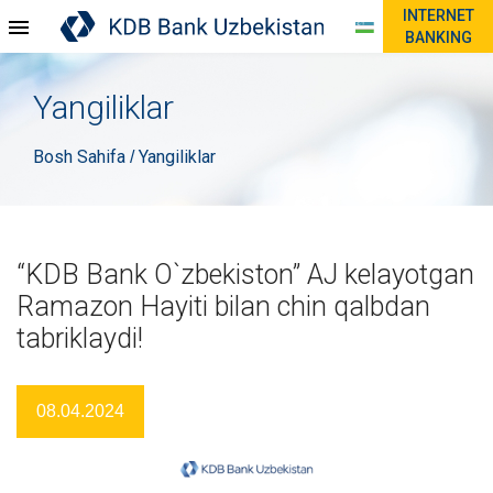
INTERNET
BANKING
Yangiliklar
Bosh Sahifa
Yangiliklar
/
“KDB Bank O`zbekiston” AJ kelayotgan
Ramazon Hayiti bilan chin qalbdan
tabriklaydi!
08.04.2024