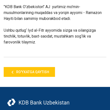
"KDB Bank O'zbekiston" AJ yurtimiz mo'min-
musulmonlarining muqaddas va yorqin ayyomi - Ramazon
Hayiti bilan samimiy muborakbod etadi.
Ushbu qutlug‘ Iyd al-Fitr ayyomida sizga va oilangizga
tinchlik, totuvlik, baxt-saodat, mustahkam sog‘lik va
farovonlik tilaymiz.
RO'YXATGA QAYTISH