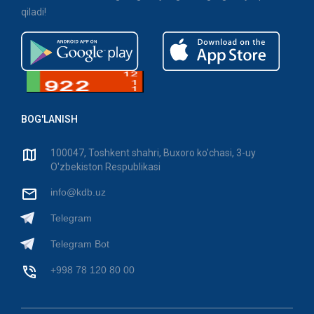
qiladi!
BOG'LANISH
100047, Toshkent shahri, Buxoro ko'chasi, 3-uy
O'zbekiston Respublikasi
info@kdb.uz
Telegram
Telegram Bot
+998 78 120 80 00