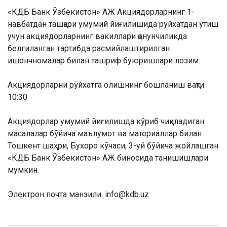
«КДБ Банк Ўзбекистон» АЖ Акциядорларнинг 1-
навбатдан ташқари умумий йиғилишида рўйхатдан ўтиш
учун акциядорларнинг вакиллари қонунчиликда
белгиланган тартибда расмийлаштирилган
ишончномалар билан ташриф буюришлари лозим.
Акциядорларни рўйхатга олишнинг бошланиш вақти:
10:30
Акциядорлар умумий йиғилишда кўриб чиқиладиган
масалалар бўйича маълумот ва материаллар билан
Тошкент шаҳри, Бухоро кўчаси, 3-уй бўйича жойлашган
«КДБ Банк Ўзбекистон» АЖ биносида танишишлари
мумкин.
Электрон почта манзили: info@
kdb
.uz