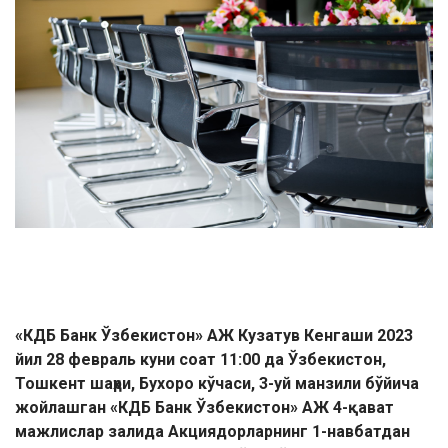
«КДБ Банк Ўзбекистон» АЖ Кузатув Кенгаши 2023
йил 28 февраль куни соат 11:00 да Ўзбекистон,
Тошкент шаҳри, Бухоро кўчаси, 3-уй манзили бўйича
жойлашган «КДБ Банк Ўзбекистон» АЖ 4-қават
мажлислар залида Акциядорларнинг 1-навбатдан