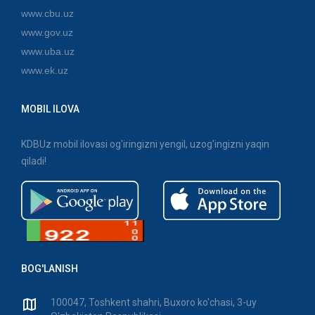
www.cbu.uz
www.gov.uz
www.uba.uz
www.ek.uz
MOBIL ILOVA
KDBUz mobil ilovasi og'iringizni yengil, uzog'ingizni yaqin
qiladi!
BOG'LANISH
100047, Toshkent shahri, Buxoro ko'chasi, 3-uy