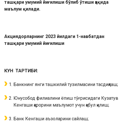
ташқари умумий йиғилиши бўлиб ўтиши ҳақида
маълум қилади.
Акциядорларнинг 2023 йилдаги 1-навбатдан
ташқари
умумий йиғилиши
КУН
ТАРТИБИ:
Банкнинг янги ташкилий тузилмасини тасдиқлаш;
Юнусобод филиалини ёпиш тўғрисидаги Кузатув
Кенгаши қарорини маълумот учун қабул қилиш;
Банк Кенгаши аъзоларини сайлаш;