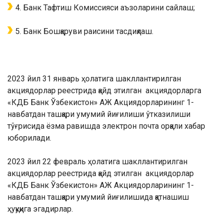
Банк Тафтиш Комиссияси аъзоларини сайлаш;
Банк Бошқаруви раисини тасдиқлаш.
2023 йил 31 январь ҳолатига шакллантирилган
акциядорлар реестрида қайд этилган
акциядорларга
«КДБ Банк Ўзбекистон» АЖ Акциядорларининг 1-
навбатдан ташқари умумий йиғилиши ўтказилиши
тўғрисида ёзма равишда электрон почта орқали хабар
юборилади.
2023 йил 22 февраль ҳолатига шакллантирилган
акциядорлар реестрида қайд этилган
акциядорлар
«КДБ Банк Ўзбекистон» АЖ Акциядорларининг 1-
навбатдан ташқари умумий йиғилишида қатнашиш
ҳуқуқига эгадирлар.