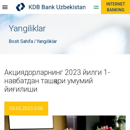
INTERNET
BANKING
Yangiliklar
Bosh Sahifa
Yangiliklar
/
Акциядорларнинг 2023 йилги 1-
навбатдан ташқари умумий
йиғилиши
03.02.2023 0:00