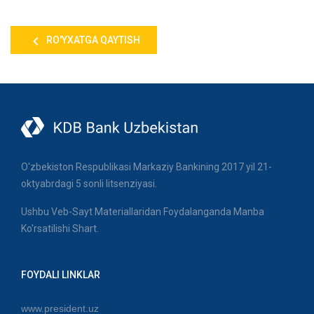
RO'YXATGA QAYTISH
O'zbekiston Respublikasi Markaziy Bankining 2017 yil 21-
oktyabrdagi 5 sonli litsenziyasi.
Ushbu Veb-Sayt Materiallaridan Foydalanganda Manba
Ko'rsatilishi Shart.
FOYDALI LINKLAR
www.president.uz