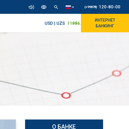
120-80-00
(+99878)
ИНТЕРНЕТ
USD | UZS
11886.72
11830/11965
БАНКИНГ
О БАНКЕ