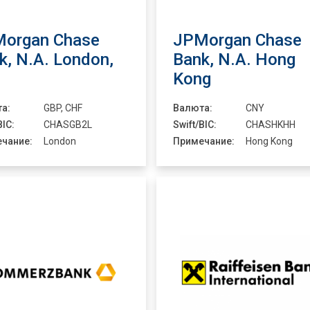
organ Chase
JPMorgan Chase
k, N.A. London,
Bank, N.A. Hong
Kong
а:
GBP, CHF
Валюта:
CNY
BIC:
CHASGB2L
Swift/BIC:
CHASHKHH
чание:
London
Примечание:
Hong Kong