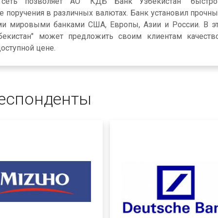
я сеть позволяет АО "КДБ Банк Узбекистан" быстр
 поручения в различных валютах. Банк установил прочны
и мировыми банками США, Европы, Азии и России. В э
екистан" может предложить своим клиентам качеств
оступной цене.
еспонденты