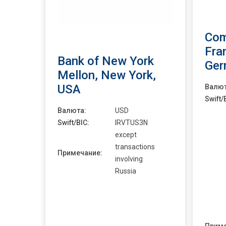
Com
Fra
Bank of New York
Ger
Mellon, New York,
USA
Валют
Swift/
Валюта:
USD
Swift/BIC:
IRVTUS3N
except
transactions
Примечание:
involving
Russia