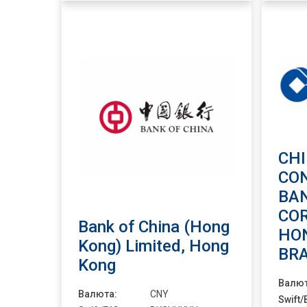
CH
CO
BA
CO
Bank of China (Hong
HO
Kong) Limited, Hong
BR
Kong
Валют
Валюта:
CNY
Swift/