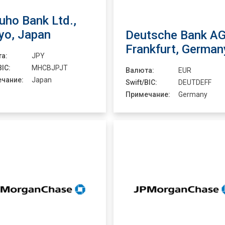
uho Bank Ltd.,
yo, Japan
Deutsche Bank AG
Frankfurt, German
а:
JPY
BIC:
MHCBJPJT
Валюта:
EUR
чание:
Japan
Swift/BIC:
DEUTDEFF
Примечание:
Germany