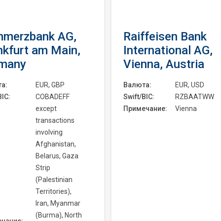
merzbank AG,
Raiffeisen Bank
nkfurt am Main,
International AG,
many
Vienna, Austria
а:
EUR, GBP
Валюта:
EUR, USD
BIC:
COBADEFF
Swift/BIC:
RZBAATWW
except
Примечание:
Vienna
transactions
involving
Afghanistan,
Belarus, Gaza
Strip
(Palestinian
Territories),
Iran, Myanmar
(Burma), North