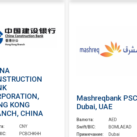
INA
NSTRUCTION
NK
RPORATION,
Mashreqbank PSC
NG KONG
Dubai, UAE
ANCH, CHINA
Валюта:
AED
а:
CNY
Swift/BIC:
BOMLAEAD
BIC:
PCBCHKHH
Примечание:
Dubai