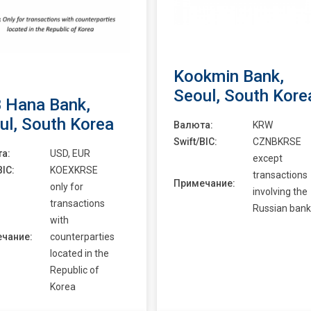
Kookmin Bank,
Seoul, South Kore
 Hana Bank,
ul, South Korea
Валюта:
KRW
Swift/BIC:
CZNBKRSE
а:
USD, EUR
except
BIC:
KOEXKRSE
transactions
Примечание:
only for
involving the
transactions
Russian bank
with
чание:
counterparties
located in the
Republic of
Korea