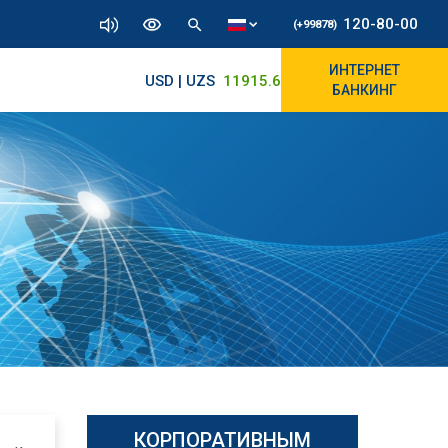
120-80-00
(+99878)
ИНТЕРНЕТ
USD | UZS
11915.64
11890/12010
БАНКИНГ
КОРПОРАТИВНЫМ