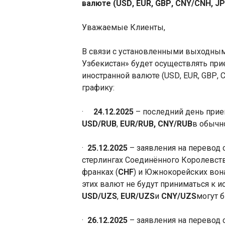
валюте (
USD
,
EUR
,
GBP
,
CNY
/
CNH
,
JP
Уважаемые Клиенты,
В связи с установленными выходным
Узбекистан» будет осуществлять при
иностранной валюте (
USD
,
EUR
,
GBP
,
графику:
·
24.12.2025
– последний день при
USD
/
RUB
,
EUR
/
RUB
,
CNY
/
RUB
в обычн
·
25.12.2025
– заявления на
перевод 
стерлинг
ах
Соединённого Королевств
франках (
CHF
) и Южнокорейских вона
этих валют не будут приниматься к 
USD
/
UZS
,
EUR
/
UZS
и
CNY
/
UZS
могут 
·
26.12.2025
– заявления на перевод 