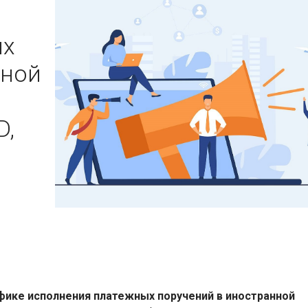
ых
нной
,
D,
ике исполнения платежных поручений в иностранной