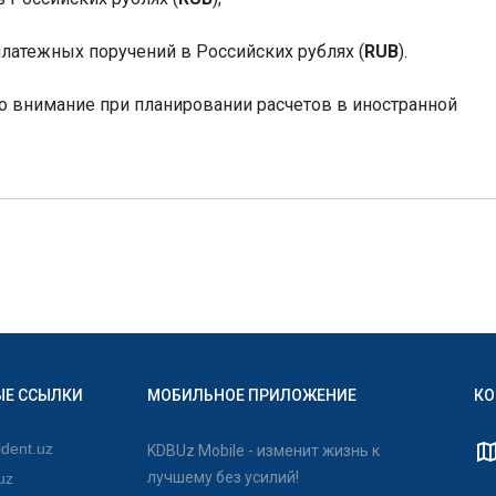
латежных поручений в Российских рублях (
RUB
).
о внимание при планировании расчетов в иностранной
ЫЕ ССЫЛКИ
МОБИЛЬНОЕ ПРИЛОЖЕНИЕ
КО
dent.uz
KDBUz Mobile - изменит жизнь к
лучшему без усилий!
uz