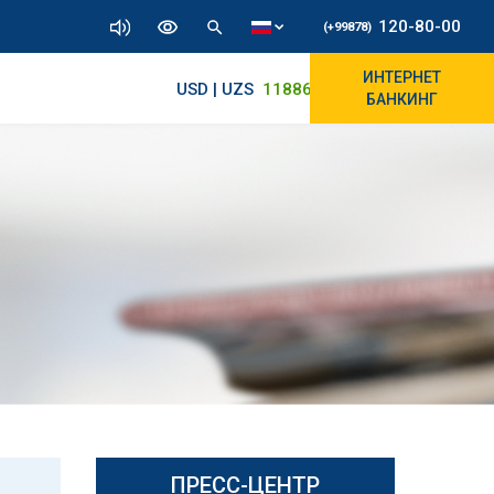
120-80-00
(+99878)
ИНТЕРНЕТ
USD | UZS
11886.72
11830/11965
БАНКИНГ
ПРЕСС-ЦЕНТР