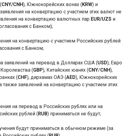
(
CNY/CNH
), Южнокорейских вонах (
KRW
) и
е заявления на конвертацию с участием этих валют не
аявления на конвертацию валютных пар
EUR
/
UZS
и
согласования с
Банк
ом
);
ления на конвертацию с участием Российских рублей
асования с
Банк
ом
;
а заявлений на перевод в Долларах США (
USD
), Евро
Королевства (
GBP
), Китайских юанях (
CNY
/
CNH
),
ранках (
CHF
), дирхамах ОАЭ (
AED
), Южнокорейских
, а также заявлений на конвертацию с участием этих
ления на перевод в Российских рублях или на
сийских рублей (
RUB
) приниматься не будут;
учения будут приниматься в обычном режиме (за
 Российских рублях (
RUB
);