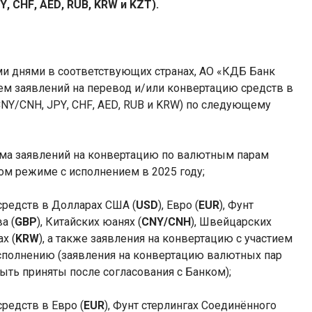
Y
,
CHF
,
AED
,
RUB
,
KRW
и
KZT
).
и днями в соответствующих странах, АО «КДБ Банк
ем заявлений на перевод и/или конвертацию средств в
CNY
/
CNH
,
JPY
,
CHF
,
AED
,
RUB
и
KRW
) по следующему
ема заявлений на конвертацию по валютным парам
ом режиме с исполнением в 2025 году;
средств в Долларах США (
USD
), Евро (
EUR
), Фунт
а (
GBP
), Китайских юанях (
CNY/CNH
), Швейцарских
х (
KRW
), а также заявления на конвертацию с участием
исполнению (заявления на конвертацию валютных пар
быть приняты
после согласования с
Банк
ом
);
средств в Евро (
EUR
), Фунт стерлинг
ах
Соединённого