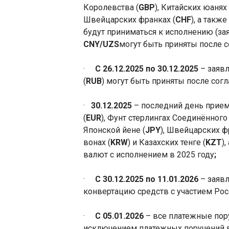
Королевства (
GBP
), Китайских юанях 
Швейцарских франках (
CHF
), а такж
будут приниматься к исполнению (з
CNY
/
UZS
могут быть приняты
после 
·
C
26.12.2025 по 30.12.2025
– заяв
(
RUB
) могут быть приняты
после согл
·
30.12.2025
– последний
день прием
(
EUR
), Фунт стерлинг
ах
Соединённого 
Японской йене (
JPY
), Швейцарских ф
вонах (
KRW
) и Казахских тенге (
KZT
)
валют с исполнением в 2025 году
;
·
C
30.12.2025 по 11.01.2026
– заяв
конвертацию средств с участием Рос
·
C
05.01.2026
– все платежные пор
исключением платежных поручений в