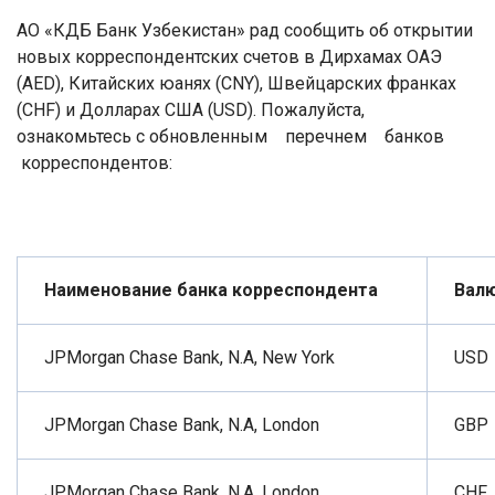
АО «КДБ Банк Узбекистан» рад сообщить об открытии
новых корреспондентских счетов в
Дирхамах ОАЭ
(
AED
), Китайских юанях (
CNY
), Швейцарских франках
(
CHF
) и Долларах США (
USD
)
. Пожалуйста,
ознакомьтесь с обновленным перечнем
банков
корреспондентов:
Наименование банка корреспондента
Baл
JPMorgan Chase Bank, N.A, New York
USD
JPMorgan Chase Bank, N.A, London
GBP
JPMorgan Chase Bank, N.A, London
CHF